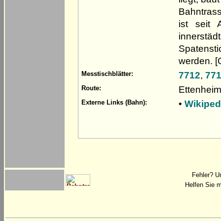
Bahntrass
ist sei
innerstäd
Spatensti
werden. [
7712
,
77
Messtischblätter:
Ettenhei
Route:
•
Wikiped
Externe Links (Bahn):
Fehler? U
Helfen Sie m