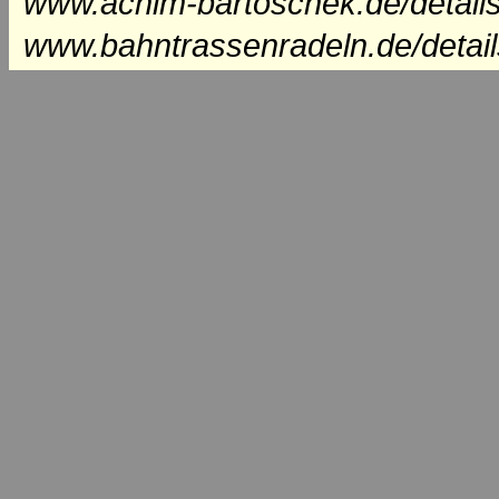
www.achim-bartoschek.de/detail
www.bahntrassenradeln.de/detai