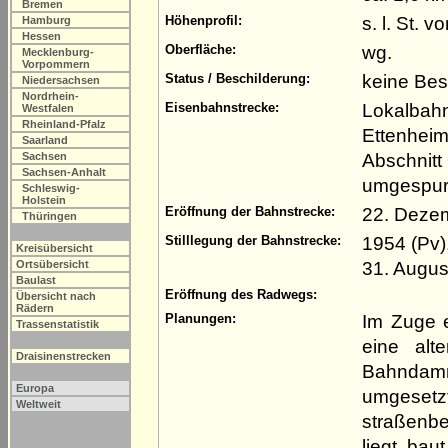
Bremen
s. l. St. 
Höhenprofil:
Hamburg
Hessen
wg.
Oberfläche:
Mecklenburg-
Vorpommern
keine Be
Status / Beschilderung:
Niedersachsen
Nordrhein-
Lokalbahn
Eisenbahnstrecke:
Westfalen
Rheinland-Pfalz
Ettenheim
Saarland
Abschnitt
Sachsen
Sachsen-Anhalt
umgespur
Schleswig-
Holstein
22. Deze
Eröffnung der Bahnstrecke:
Thüringen
1954 (Pv)
Stilllegung der Bahnstrecke:
Kreisübersicht
31. Augus
Ortsübersicht
Baulast
Eröffnung des Radwegs:
Übersicht nach
Rädern
Im Zuge 
Planungen:
Trassenstatistik
eine alt
Draisinenstrecken
Bahndamm
Europa
umgese
Weltweit
straßenb
liegt, bau