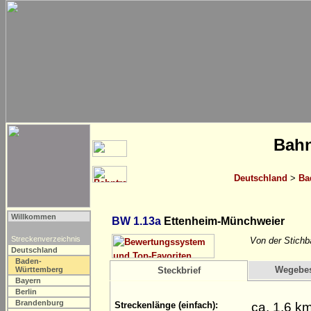
Bahn
Deutschland
>
Ba
Willkommen
BW 1.13a
Ettenheim-Münchweier
Streckenverzeichnis
Von der Stichb
Deutschland
Baden-
Wegebe
Württemberg
Steckbrief
Bayern
Berlin
Brandenburg
ca. 1,6 k
Streckenlänge (einfach):