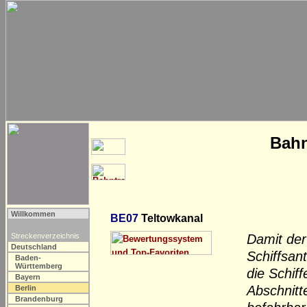
Bahn
Willkommen
BE07
Teltowkanal
Streckenverzeichnis
Damit der
Deutschland
Schiffsan
Baden-
Württemberg
die Schif
Bayern
Abschnitt
Berlin
Brandenburg