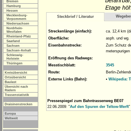
befahrbar
Bremen
Hamburg
Etage höh
Hessen
Mecklenburg-
Wegebe
Steckbrief / Literatur
Vorpommern
Niedersachsen
Nordrhein-
Streckenlänge (einfach):
ca. 12,4 km (d
Westfalen
Rheinland-Pfalz
Oberfläche:
asph. und wg.
Saarland
Eisenbahnstrecke:
Zum Schutz des
Sachsen
Sachsen-Anhalt
meterspurigen
Schleswig-
Eröffnung des Radwegs:
Holstein
Thüringen
Messtischblatt:
3545
Route:
Berlin-Zehlendo
Kreisübersicht
Ortsübersicht
Externe Links (Bahn):
•
Wikipedia: 
Baulast
Übersicht nach
Rädern
Trassenstatistik
Pressespiegel zum Bahntrassenweg BE07
Draisinenstrecken
22.06.2009: "
Auf den Spuren der Teltow-Werft
"
Europa
Weltweit