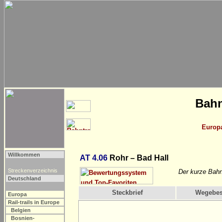
Bahn
Europ
Willkommen
AT 4.06
Rohr – Bad Hall
Streckenverzeichnis
Der kurze Bahn
Deutschland
Steckbrief
Wegebes
Europa
Rail-trails in Europe
Belgien
Bosnien-