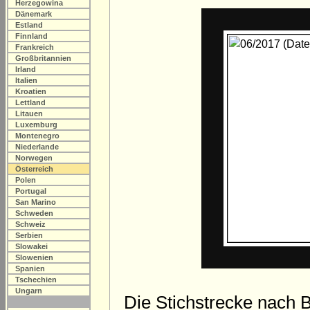
Herzegowina
Dänemark
Estland
Finnland
Frankreich
Großbritannien
Irland
Italien
Kroatien
Lettland
Litauen
Luxemburg
Montenegro
Niederlande
Norwegen
Österreich
Polen
Portugal
San Marino
Schweden
Schweiz
Serbien
Slowakei
Slowenien
Spanien
Tschechien
Ungarn
Die Stichstrecke nach 