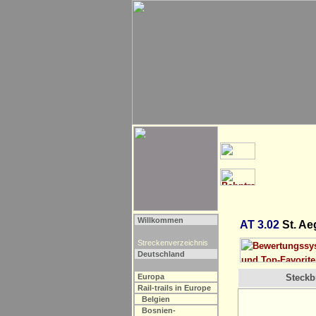
Willkommen
AT 3.02
St. Ae
Streckenverzeichnis
Deutschland
Europa
Steckbr
Rail-trails in Europe
Belgien
Bosnien-