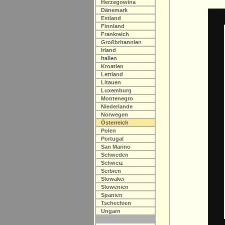
Herzegowina
Dänemark
Estland
Finnland
Frankreich
Großbritannien
Irland
Italien
Kroatien
Lettland
Litauen
Luxemburg
Montenegro
Niederlande
Norwegen
Österreich
Polen
Portugal
San Marino
Schweden
Schweiz
Serbien
Slowakei
Slowenien
Spanien
Tschechien
Ungarn