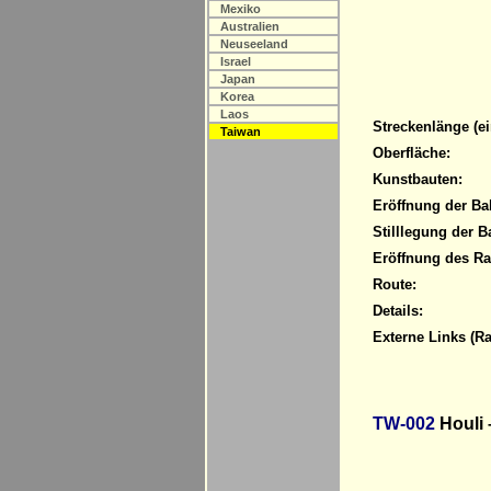
Mexiko
Australien
Neuseeland
Israel
Japan
Korea
Laos
Streckenlänge (ei
Taiwan
Oberfläche:
Kunstbauten:
Eröffnung der Ba
Stilllegung der B
Eröffnung des R
Route:
Details:
Externe Links (R
TW-002
Houli 