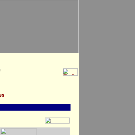
n
les