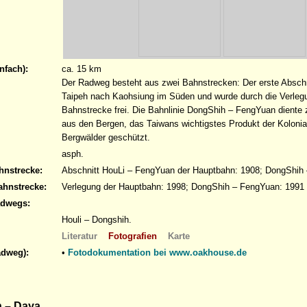
nfach):
ca. 15 km
Der Radweg besteht aus zwei Bahnstrecken: Der erste Abschni
Taipeh nach Kaohsiung im Süden und wurde durch die Verleg
Bahnstrecke frei. Die Bahnlinie DongShih – FengYuan diente
aus den Bergen, das Taiwans wichtigstes Produkt der Kolonial
Bergwälder geschützt.
asph.
hnstrecke:
Abschnitt HouLi – FengYuan der Hauptbahn: 1908; DongShih 
ahnstrecke:
Verlegung der Hauptbahn: 1998; DongShih – FengYuan: 1991
adwegs:
Houli – Dongshih.
Literatur
Fotografien
Karte
adweg):
•
Fotodokumentation bei www.oakhouse.de
 – Daya