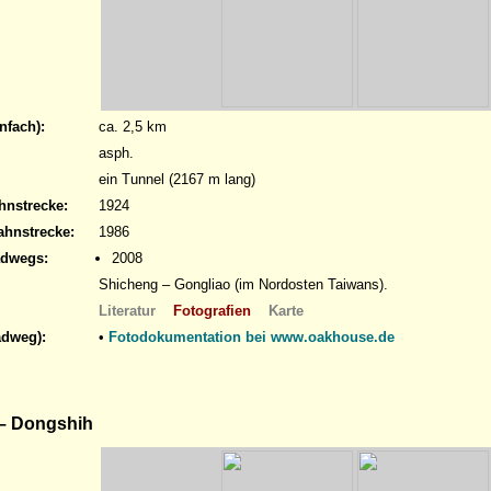
nfach):
ca. 2,5 km
asph.
ein Tunnel (2167 m lang)
hnstrecke:
1924
ahnstrecke:
1986
adwegs:
2008
Shicheng – Gongliao (im Nordosten Taiwans).
Literatur
Fotografien
Karte
adweg):
•
Fotodokumentation bei www.oakhouse.de
– Dongshih