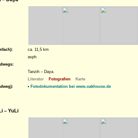
nfach):
ca. 11,5 km
asph.
adwegs:
Tanzih – Daya.
Literatur
Fotografien
Karte
adweg):
•
Fotodokumentation bei www.oakhouse.de
i – YuLi