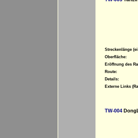
Streckenlänge (ei
Oberfläche:
Eröffnung des R
Route:
Details:
Externe Links (R
TW-004
DongL