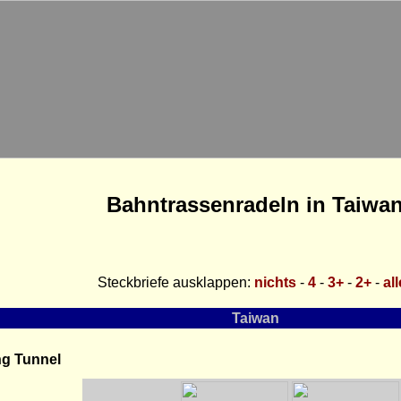
Bahntrassenradeln in Taiwa
Steckbriefe ausklappen:
nichts
-
4
-
3+
-
2+
-
al
Taiwan
g Tunnel