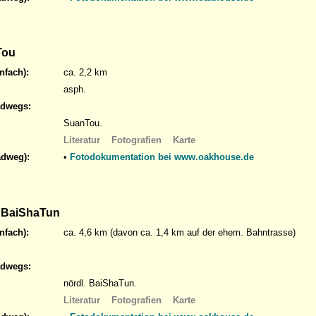
Tou
nfach):
ca. 2,2 km
asph.
adwegs:
SuanTou.
Literatur
Fotografien
Karte
adweg):
•
Fotodokumentation bei www.oakhouse.de
 BaiShaTun
nfach):
ca. 4,6 km (davon ca. 1,4 km auf der ehem. Bahntrasse)
adwegs:
nördl. BaiShaTun.
Literatur
Fotografien
Karte