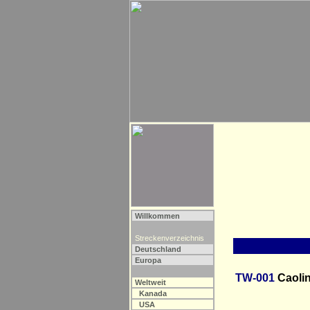
Willkommen
Streckenverzeichnis
Deutschland
Europa
TW-001
Caolin
Weltweit
Kanada
USA