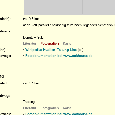
nfach):
ca. 9,5 km
asph. (oft parallel / beidseitig zum noch liegenden Schmalspur
adwegs:
DongLi – YuLi.
Literatur
Fotografien
Karte
hn):
•
Wikipedia: Hualien–Taitung Line
(en)
adweg):
•
Fotodokumentation bei www.oakhouse.de
ng
nfach):
ca. 4,4 km
adwegs:
Taidong.
Literatur
Fotografien
Karte
adweg):
•
Fotodokumentation bei www.oakhouse.de