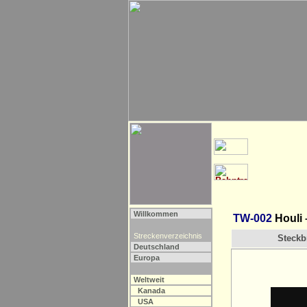
Willkommen
TW-002
Houli 
Streckenverzeichnis
Steckbr
Deutschland
Europa
Weltweit
Kanada
USA