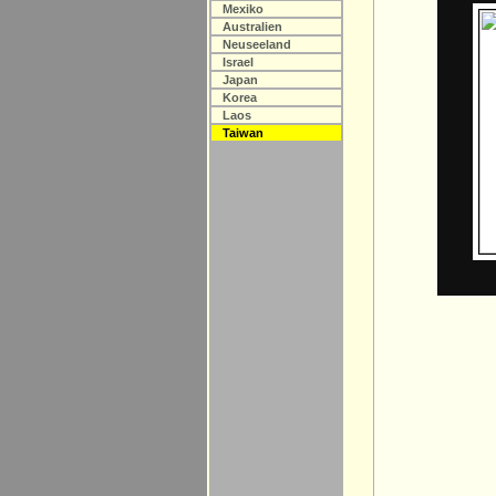
Mexiko
Australien
Neuseeland
Israel
Japan
Korea
Laos
Taiwan