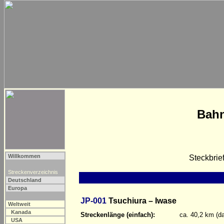
Bahn
Willkommen
Steckbrie
Streckenverzeichnis
Deutschland
Europa
JP-001
Tsuchiura – Iwase
Weltweit
Kanada
Streckenlänge (einfach):
ca. 40,2 km (d
USA