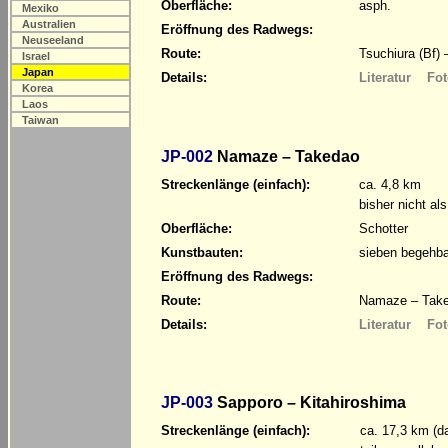
Oberfläche:
asph.
Mexiko
Australien
Eröffnung des Radwegs:
Neuseeland
Route:
Tsuchiura (Bf)
Israel
Japan
Details:
Literatur
Fot
Korea
Laos
Taiwan
JP-002
Namaze – Takedao
Streckenlänge (einfach):
ca. 4,8 km
bisher nicht al
Oberfläche:
Schotter
Kunstbauten:
sieben begehba
Eröffnung des Radwegs:
Route:
Namaze – Take
Details:
Literatur
Fot
JP-003
Sapporo – Kitahiroshima
Streckenlänge (einfach):
ca. 17,3 km (d