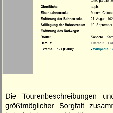
teilw. parallel
Oberfläche:
asph.
Eisenbahnstrecke:
Minami-Chitos
Eröffnung der Bahnstrecke:
21. August 192
Stilllegung der Bahnstrecke:
10. September 
Eröffnung des Radwegs:
Route:
Sapporo – Kami
Details:
Literatur
Fot
Externe Links (Bahn):
•
Wikipedia: C
Die Tourenbeschreibungen un
größtmöglicher Sorgfalt zusamm