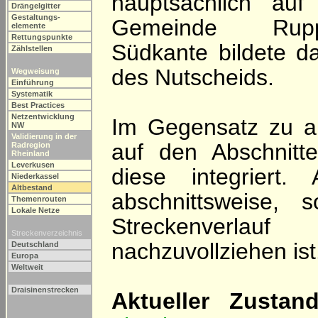
hauptsächlich au
Drängelgitter
Gestaltungs-
Gemeinde Rupp
elemente
Rettungspunkte
Südkante bildete d
Zählstellen
des Nutscheids.
Wegweisung
Einführung
Systematik
Best Practices
Netzentwicklung
Im Gegensatz zu 
NW
Validierung in der
auf den Abschnitt
Radregion
Rheinland
Leverkusen
diese integriert
Niederkassel
Altbestand
abschnittsweise, 
Themenrouten
Lokale Netze
Streckenverla
Streckenverzeichnis
nachzuvollziehen ist
Deutschland
Europa
Weltweit
Draisinenstrecken
Aktueller Zustand