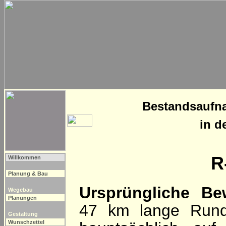
Bestandsaufn
in d
R
Willkommen
Planung & Bau
Ursprüngliche Be
Wegebau
Planungen
47 km lange Rund
Gestaltung
Wunschzettel