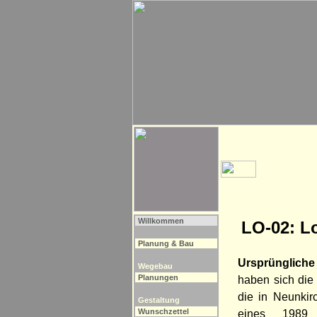
Willkommen
LO-02: L
Planung & Bau
Ursprünglich
Wegebau
Planungen
haben sich die
die in Neunkir
Gestaltung
Wunschzettel
eines 1989 