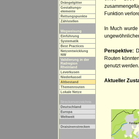
Drängelgitter
zusammengefügt.
Gestaltungs-
elemente
Funktion verlor
Rettungspunkte
Zählstellen
In Much wurde 
Wegweisung
ungewöhnlichen
Einführung
Systematik
Best Practices
Perspektive:
Di
Netzentwicklung
NW
Routen könnten
Validierung in der
Radregion
genutzt werden
Rheinland
Leverkusen
Niederkassel
Aktueller Zust
Altbestand
Themenrouten
Lokale Netze
Streckenverzeichnis
Deutschland
Europa
Weltweit
Draisinenstrecken