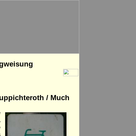
egweisung
uppichteroth / Much
e
,
e
s