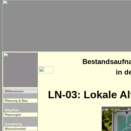
Bestandsaufn
in d
LN-03: Lokale Al
Willkommen
Planung & Bau
Wegebau
Planungen
Gestaltung
Wunschzettel