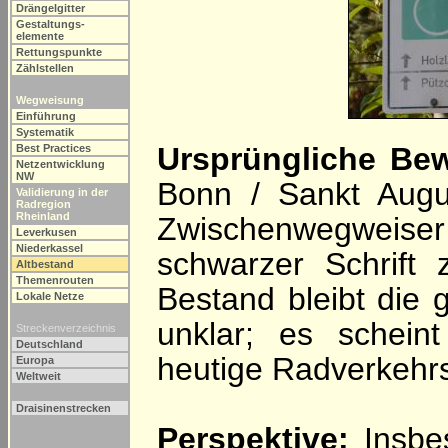
Drängelgitter
Gestaltungs-
elemente
Rettungspunkte
Zählstellen
Wegweisung
Einführung
Systematik
Ursprüngliche Bew
Best Practices
Netzentwicklung
NW
Bonn / Sankt August
Validierung in der
Radregion
Rheinland
Zwischenwegweise
Leverkusen
Niederkassel
schwarzer Schrift 
Altbestand
Themenrouten
Bestand bleibt die
Lokale Netze
unklar; es schein
Streckenverzeichnis
Deutschland
heutige Radverkehr
Europa
Weltweit
Draisinenstrecken
Perspektive:
Insbes