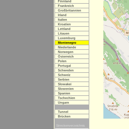
Finnland
Frankreich
Großbritannien
Irland
Italien
Kroatien
Lettland
Litauen
Luxemburg
Montenegro
Niederlande
Norwegen
Österreich
Polen
Portugal
Schweden
Schweiz
Serbien
Slowakei
Slowenien
Spanien
Tschechien
Ungarn
Tunnel
Brücken
Streckenverzeichnis