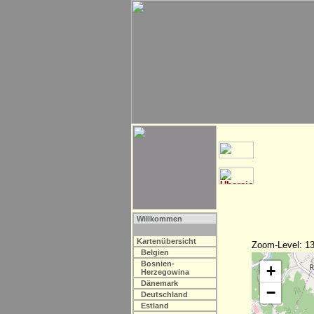
Willkommen
Kartenübersicht
Zoom-Level: 13
Belgien
Bosnien-
+
Herzegowina
Dänemark
−
Deutschland
Estland