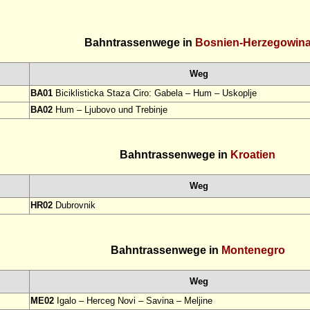
Bahntrassenwege in
Bosnien-Herzegowin
Weg
BA01
Biciklisticka Staza Ciro: Gabela – Hum – Uskoplje
BA02
Hum – Ljubovo und Trebinje
Bahntrassenwege in
Kroatien
Weg
HR02
Dubrovnik
Bahntrassenwege in
Montenegro
Weg
ME02
Igalo – Herceg Novi – Savina – Meljine