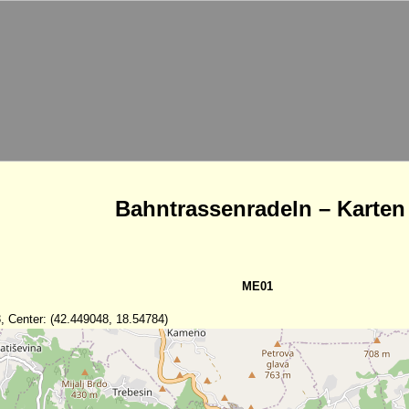
Bahntrassenradeln – Karten
ME01
, Center: (42.449048, 18.54784)