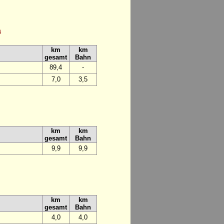
a
km
km
gesamt
Bahn
89,4
-
7,0
3,5
km
km
gesamt
Bahn
9,9
9,9
km
km
gesamt
Bahn
4,0
4,0