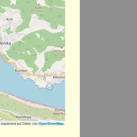
 basierend auf Daten von
OpenStreetMap