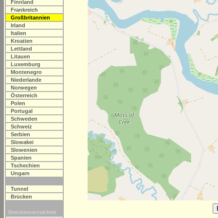
Finnland
Frankreich
Großbritannien
Irland
Italien
Kroatien
Lettland
Litauen
Luxemburg
Montenegro
Niederlande
Norwegen
Österreich
Polen
Portugal
Schweden
Schweiz
Serbien
Slowakei
Slowenien
Spanien
Tschechien
Ungarn
Tunnel
Brücken
Streckenverzeichnis