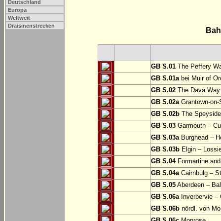
Deutschland
Europa
Weltweit
Draisinenstrecken
Bah
GB S.01
The Peffery Wa
GB S.01a
bei Muir of Or
GB S.02
The Dava Way:
GB S.02a
Grantown-on-S
GB S.02b
The Speyside W
GB S.03
Garmouth – Cu
GB S.03a
Burghead – 
GB S.03b
Elgin – Lossi
GB S.04
Formartine and
GB S.04a
Cairnbulg – 
GB S.05
Aberdeen – Bal
GB S.06a
Inverbervie –
GB S.06b
nördl. von Mo
GB S.06c
Monrose