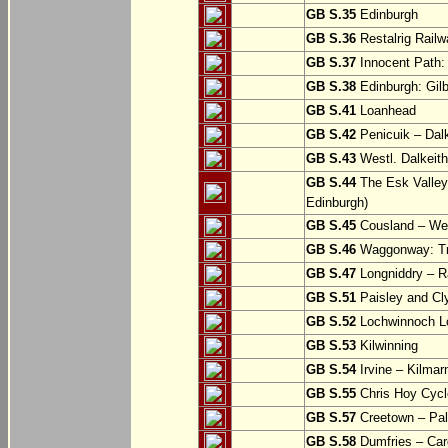
GB S.35
Edinburgh
GB S.36
Restalrig Railw
GB S.37
Innocent Path: 
GB S.38
Edinburgh: Gilb
GB S.41
Loanhead
GB S.42
Penicuik – Dalk
GB S.43
Westl. Dalkeith
GB S.44
The Esk Valley 
Edinburgh)
GB S.45
Cousland – Wes
GB S.46
Waggonway: Tra
GB S.47
Longniddry – R
GB S.51
Paisley and Cl
GB S.52
Lochwinnoch Loo
GB S.53
Kilwinning
GB S.54
Irvine – Kilmar
GB S.55
Chris Hoy Cycl
GB S.57
Creetown – Pal
GB S.58
Dumfries – Car