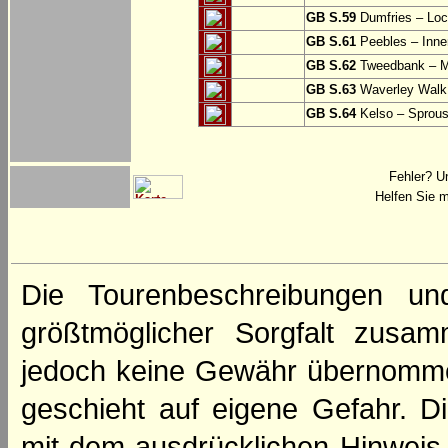
GB S.59
Dumfries – Loc
GB S.61
Peebles – Inner
GB S.62
Tweedbank – M
GB S.63
Waverley Walk
GB S.64
Kelso – Sprous
Fehler? U
Helfen Sie m
Die Tourenbeschreibungen un
größtmöglicher Sorgfalt zusamm
jedoch keine Gewähr übernomme
geschieht auf eigene Gefahr. Di
mit dem ausdrücklichen Hinweis,