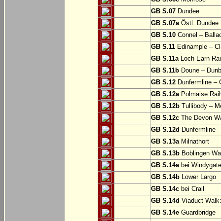
GB S.07
Dundee
GB S.07a
Östl. Dundee
GB S.10
Connel – Balla
GB S.11
Edinample – Cl
GB S.11a
Loch Earn Rail
GB S.11b
Doune – Dunb
GB S.12
Dunfermline –
GB S.12a
Polmaise Rail
GB S.12b
Tullibody – Me
GB S.12c
The Devon Way
GB S.12d
Dunfermline
GB S.13a
Milnathort
GB S.13b
Boblingen Wa
GB S.14a
bei Windygat
GB S.14b
Lower Largo
GB S.14c
bei Crail
GB S.14d
Viaduct Walk:
GB S.14e
Guardbridge