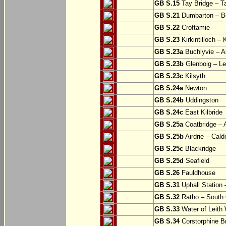
GB S.15
Tay Bridge – T
GB S.21
Dumbarton – Bo
GB S.22
Croftamie
GB S.23
Kirkintilloch – K
GB S.23a
Buchlyvie – A
GB S.23b
Glenboig – Le
GB S.23c
Kilsyth
GB S.24a
Newton
GB S.24b
Uddingston
GB S.24c
East Kilbride
GB S.25a
Coatbridge – A
GB S.25b
Airdrie – Cald
GB S.25c
Blackridge
GB S.25d
Seafield
GB S.26
Fauldhouse
GB S.31
Uphall Station 
GB S.32
Ratho – South 
GB S.33
Water of Leith 
GB S.34
Corstorphine B