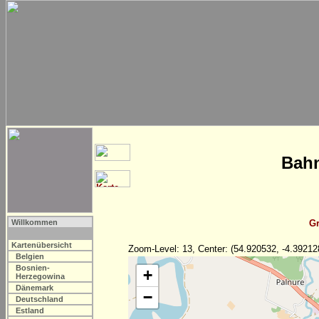
Bahn
Willkommen
Gr
Kartenübersicht
Zoom-Level: 13, Center: (54.920532, -4.39212
Belgien
Bosnien-
+
Herzegowina
Dänemark
−
Deutschland
Estland