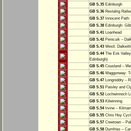
GB S.35
Edinburgh
GB S.36
Restalrig Railw
GB S.37
Innocent Path: 
GB S.38
Edinburgh: Gilb
GB S.41
Loanhead
GB S.42
Penicuik – Dalk
GB S.43
Westl. Dalkeith
GB S.44
The Esk Valley 
Edinburgh)
GB S.45
Cousland – Wes
GB S.46
Waggonway: Tra
GB S.47
Longniddry – R
GB S.51
Paisley and Cl
GB S.52
Lochwinnoch Loo
GB S.53
Kilwinning
GB S.54
Irvine – Kilmar
GB S.55
Chris Hoy Cycl
GB S.57
Creetown – Pal
GB S.58
Dumfries – Car