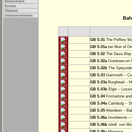
Deutschland
Europa
Weltweit
Draisinenstrecken
Bah
GB S.01
The Peffery Wa
GB S.01a
bei Muir of Or
GB S.02
The Dava Way:
GB S.02a
Grantown-on-S
GB S.02b
The Speyside W
GB S.03
Garmouth – Cu
GB S.03a
Burghead – 
GB S.03b
Elgin – Lossi
GB S.04
Formartine and
GB S.04a
Cairnbulg – 
GB S.05
Aberdeen – Bal
GB S.06a
Inverbervie –
GB S.06b
nördl. von Mo
GB S.06c
Monrose