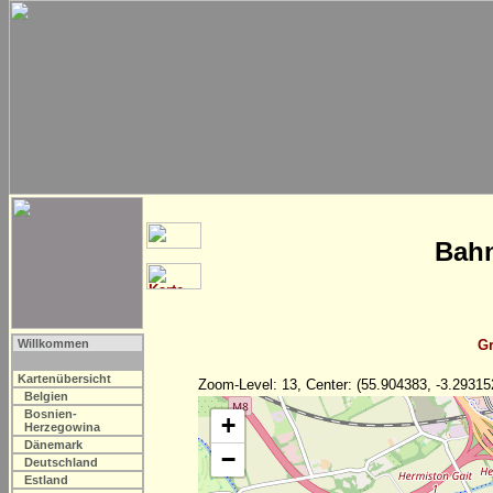
Bahn
Willkommen
Gr
Kartenübersicht
Zoom-Level: 13, Center: (55.904383, -3.29315
Belgien
Bosnien-
+
Herzegowina
Dänemark
−
Deutschland
Estland