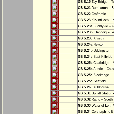
GB S.15
Tay Bridge – T
GB S.21
Dumbarton – Bo
GB S.22
Croftamie
GB S.23
Kirkintilloch – K
GB S.23a
Buchlyvie – A
GB S.23b
Glenboig – Le
GB S.23c
Kilsyth
GB S.24a
Newton
GB S.24b
Uddingston
GB S.24c
East Kilbride
GB S.25a
Coatbridge – A
GB S.25b
Airdrie – Cald
GB S.25c
Blackridge
GB S.25d
Seafield
GB S.26
Fauldhouse
GB S.31
Uphall Station 
GB S.32
Ratho – South 
GB S.33
Water of Leith 
GB S.34
Corstorphine B