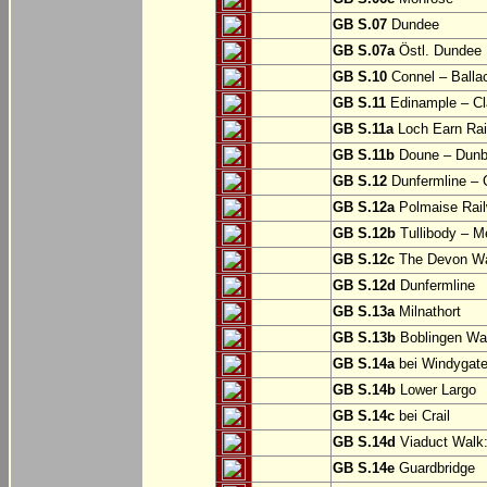
GB S.07
Dundee
GB S.07a
Östl. Dundee
GB S.10
Connel – Balla
GB S.11
Edinample – Cl
GB S.11a
Loch Earn Rail
GB S.11b
Doune – Dunb
GB S.12
Dunfermline –
GB S.12a
Polmaise Rail
GB S.12b
Tullibody – Me
GB S.12c
The Devon Way
GB S.12d
Dunfermline
GB S.13a
Milnathort
GB S.13b
Boblingen Wa
GB S.14a
bei Windygat
GB S.14b
Lower Largo
GB S.14c
bei Crail
GB S.14d
Viaduct Walk:
GB S.14e
Guardbridge