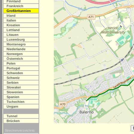
Finnland
Frankreich
Großbritannien
Irland
Italien
Kroatien
Lettland
Litauen
Luxemburg
Montenegro
Niederlande
Norwegen
Österreich
Polen
Portugal
Schweden
Schweiz
Serbien
Slowakei
Slowenien
Spanien
Tschechien
Ungarn
Tunnel
Brücken
Streckenverzeichnis