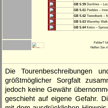
GB S.59
Dumfries – Loc
GB S.61
Peebles – Inner
GB S.62
Tweedbank – M
GB S.63
Waverley Walk
GB S.64
Kelso – Sprous
Fehler? U
Helfen Sie m
Die Tourenbeschreibungen un
größtmöglicher Sorgfalt zusamm
jedoch keine Gewähr übernomme
geschieht auf eigene Gefahr. Di
mit dem ausdrücklichen Hinweis,