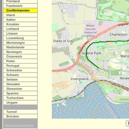
Finnland
Frankreich
Großbritannien
Irland
Italien
Kroatien
Lettland
Litauen
Luxemburg
Montenegro
Niederlande
Norwegen
Österreich
Polen
Portugal
Schweden
Schweiz
Serbien
Slowakei
Slowenien
Spanien
Tschechien
Ungarn
Tunnel
Brücken
Streckenverzeichnis