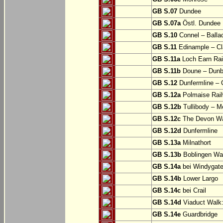
GB S.07
Dundee
GB S.07a
Östl. Dundee
GB S.10
Connel – Balla
GB S.11
Edinample – Cl
GB S.11a
Loch Earn Rail
GB S.11b
Doune – Dunb
GB S.12
Dunfermline –
GB S.12a
Polmaise Rail
GB S.12b
Tullibody – Me
GB S.12c
The Devon Way
GB S.12d
Dunfermline
GB S.13a
Milnathort
GB S.13b
Boblingen Wa
GB S.14a
bei Windygat
GB S.14b
Lower Largo
GB S.14c
bei Crail
GB S.14d
Viaduct Walk:
GB S.14e
Guardbridge