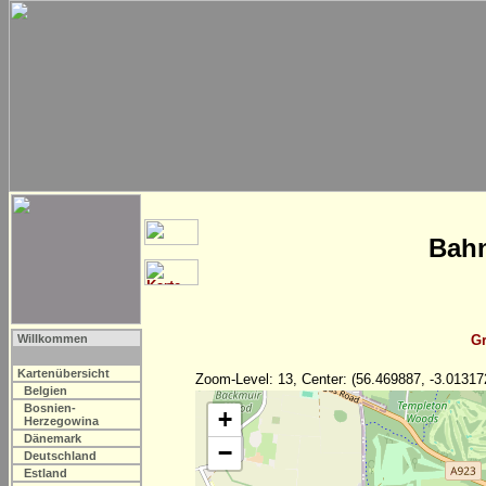
Bahn
Willkommen
Gr
Kartenübersicht
Zoom-Level: 13, Center: (56.469887, -3.01317
Belgien
Bosnien-
+
Herzegowina
Dänemark
−
Deutschland
Estland