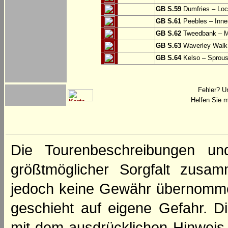
GB S.59
Dumfries – Loc
GB S.61
Peebles – Inner
GB S.62
Tweedbank – M
GB S.63
Waverley Walk
GB S.64
Kelso – Sprous
Fehler? U
Helfen Sie m
Die Tourenbeschreibungen un
größtmöglicher Sorgfalt zusamm
jedoch keine Gewähr übernomme
geschieht auf eigene Gefahr. Di
mit dem ausdrücklichen Hinweis,