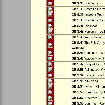
GB S.35
Edinburgh
GB S.36
Restalrig Railw
GB S.37
Innocent Path: 
GB S.38
Edinburgh: Gilb
GB S.41
Loanhead
GB S.42
Penicuik – Dalk
GB S.43
Westl. Dalkeith
GB S.44
The Esk Valley 
Edinburgh)
GB S.45
Cousland – Wes
GB S.46
Waggonway: Tra
GB S.47
Longniddry – R
GB S.51
Paisley and Cl
GB S.52
Lochwinnoch Loo
GB S.53
Kilwinning
GB S.54
Irvine – Kilmar
GB S.55
Chris Hoy Cycl
GB S.57
Creetown – Pal
GB S.58
Dumfries – Car