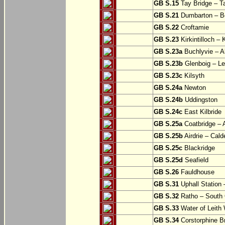
GB S.15
Tay Bridge – T
GB S.21
Dumbarton – Bo
GB S.22
Croftamie
GB S.23
Kirkintilloch – K
GB S.23a
Buchlyvie – A
GB S.23b
Glenboig – Le
GB S.23c
Kilsyth
GB S.24a
Newton
GB S.24b
Uddingston
GB S.24c
East Kilbride
GB S.25a
Coatbridge – A
GB S.25b
Airdrie – Cald
GB S.25c
Blackridge
GB S.25d
Seafield
GB S.26
Fauldhouse
GB S.31
Uphall Station 
GB S.32
Ratho – South 
GB S.33
Water of Leith 
GB S.34
Corstorphine B