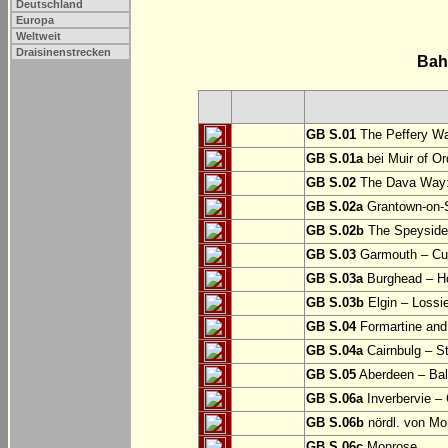
Deutschland
Europa
Weltweit
Draisinenstrecken
Bah
GB S.01
The Peffery Wa
GB S.01a
bei Muir of Or
GB S.02
The Dava Way:
GB S.02a
Grantown-on-S
GB S.02b
The Speyside W
GB S.03
Garmouth – Cu
GB S.03a
Burghead – 
GB S.03b
Elgin – Lossi
GB S.04
Formartine and
GB S.04a
Cairnbulg – 
GB S.05
Aberdeen – Bal
GB S.06a
Inverbervie –
GB S.06b
nördl. von Mo
GB S.06c
Monrose