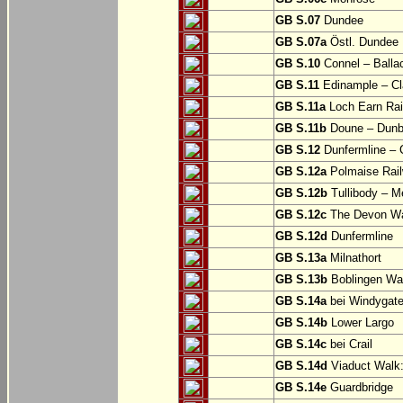
GB S.07
Dundee
GB S.07a
Östl. Dundee
GB S.10
Connel – Balla
GB S.11
Edinample – Cl
GB S.11a
Loch Earn Rail
GB S.11b
Doune – Dunb
GB S.12
Dunfermline –
GB S.12a
Polmaise Rail
GB S.12b
Tullibody – Me
GB S.12c
The Devon Way
GB S.12d
Dunfermline
GB S.13a
Milnathort
GB S.13b
Boblingen Wa
GB S.14a
bei Windygat
GB S.14b
Lower Largo
GB S.14c
bei Crail
GB S.14d
Viaduct Walk:
GB S.14e
Guardbridge