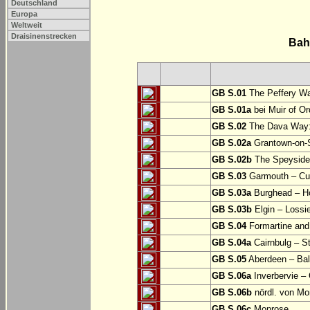
Deutschland
Europa
Weltweit
Draisinenstrecken
Bah
GB S.01
The Peffery Wa
GB S.01a
bei Muir of Or
GB S.02
The Dava Way:
GB S.02a
Grantown-on-S
GB S.02b
The Speyside W
GB S.03
Garmouth – Cu
GB S.03a
Burghead – 
GB S.03b
Elgin – Lossi
GB S.04
Formartine and
GB S.04a
Cairnbulg – 
GB S.05
Aberdeen – Bal
GB S.06a
Inverbervie –
GB S.06b
nördl. von Mo
GB S.06c
Monrose