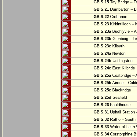
GB S.15
Tay Bridge – T
GB S.21
Dumbarton – Bo
GB S.22
Croftamie
GB S.23
Kirkintilloch – K
GB S.23a
Buchlyvie – A
GB S.23b
Glenboig – Le
GB S.23c
Kilsyth
GB S.24a
Newton
GB S.24b
Uddingston
GB S.24c
East Kilbride
GB S.25a
Coatbridge – A
GB S.25b
Airdrie – Cald
GB S.25c
Blackridge
GB S.25d
Seafield
GB S.26
Fauldhouse
GB S.31
Uphall Station 
GB S.32
Ratho – South 
GB S.33
Water of Leith 
GB S.34
Corstorphine B