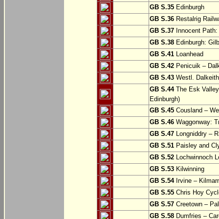
GB S.35
Edinburgh
GB S.36
Restalrig Railw
GB S.37
Innocent Path: 
GB S.38
Edinburgh: Gilb
GB S.41
Loanhead
GB S.42
Penicuik – Dalk
GB S.43
Westl. Dalkeith
GB S.44
The Esk Valley 
Edinburgh)
GB S.45
Cousland – Wes
GB S.46
Waggonway: Tra
GB S.47
Longniddry – R
GB S.51
Paisley and Cl
GB S.52
Lochwinnoch Loo
GB S.53
Kilwinning
GB S.54
Irvine – Kilmar
GB S.55
Chris Hoy Cycl
GB S.57
Creetown – Pal
GB S.58
Dumfries – Car