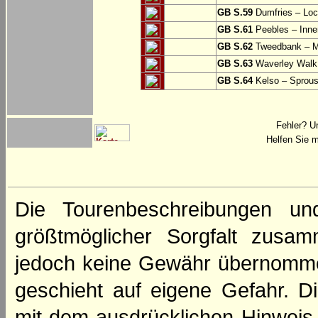
GB S.59
Dumfries – Loc
GB S.61
Peebles – Inner
GB S.62
Tweedbank – M
GB S.63
Waverley Walk
GB S.64
Kelso – Sprous
Fehler? U
Helfen Sie m
Die Tourenbeschreibungen un
größtmöglicher Sorgfalt zusamm
jedoch keine Gewähr übernomme
geschieht auf eigene Gefahr. Di
mit dem ausdrücklichen Hinweis,