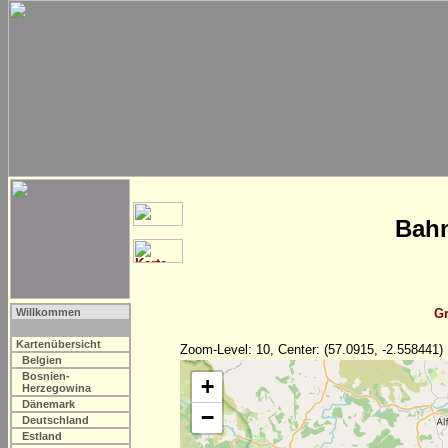
Bahn
Willkommen
Gr
Kartenübersicht
Zoom-Level: 10, Center: (57.0915, -2.558441)
Belgien
Bosnien-
+
Herzegowina
Dänemark
−
Deutschland
Estland