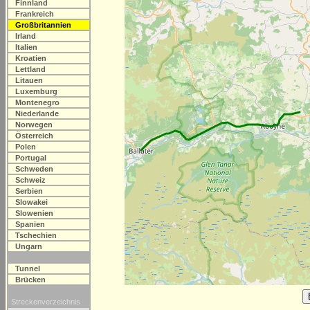
Finnland
Frankreich
Großbritannien
Irland
Italien
Kroatien
Lettland
Litauen
Luxemburg
Montenegro
Niederlande
Norwegen
Österreich
Polen
Portugal
Schweden
Schweiz
Serbien
Slowakei
Slowenien
Spanien
Tschechien
Ungarn
Tunnel
Brücken
Streckenverzeichnis