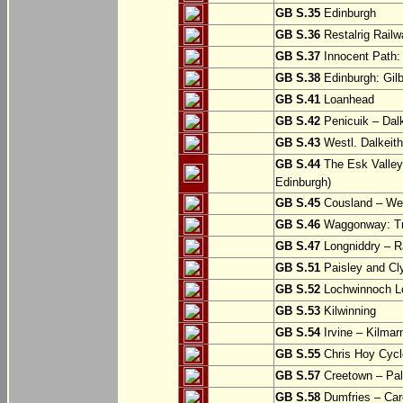
GB S.35
Edinburgh
GB S.36
Restalrig Railw
GB S.37
Innocent Path: 
GB S.38
Edinburgh: Gilb
GB S.41
Loanhead
GB S.42
Penicuik – Dalk
GB S.43
Westl. Dalkeith
GB S.44
The Esk Valley 
Edinburgh)
GB S.45
Cousland – Wes
GB S.46
Waggonway: Tra
GB S.47
Longniddry – R
GB S.51
Paisley and Cl
GB S.52
Lochwinnoch Loo
GB S.53
Kilwinning
GB S.54
Irvine – Kilmar
GB S.55
Chris Hoy Cycl
GB S.57
Creetown – Pal
GB S.58
Dumfries – Car