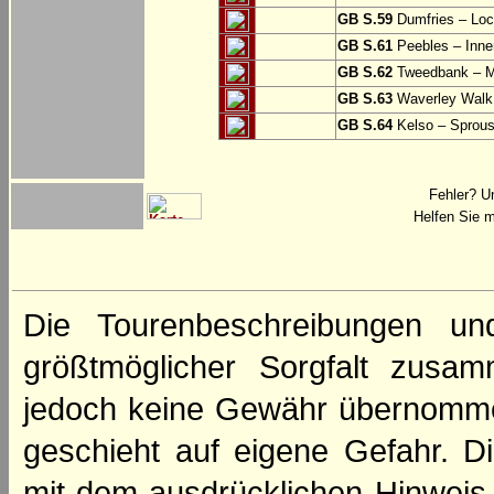
GB S.59
Dumfries – Loc
GB S.61
Peebles – Inner
GB S.62
Tweedbank – M
GB S.63
Waverley Walk
GB S.64
Kelso – Sprous
Fehler? U
Helfen Sie m
Die Tourenbeschreibungen un
größtmöglicher Sorgfalt zusamm
jedoch keine Gewähr übernomme
geschieht auf eigene Gefahr. Di
mit dem ausdrücklichen Hinweis,