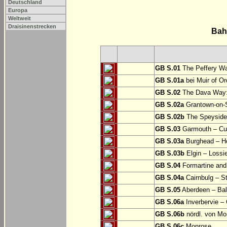
Deutschland
Europa
Weltweit
Draisinenstrecken
Bah
GB S.01
The Peffery Wa
GB S.01a
bei Muir of Or
GB S.02
The Dava Way:
GB S.02a
Grantown-on-S
GB S.02b
The Speyside W
GB S.03
Garmouth – Cu
GB S.03a
Burghead – 
GB S.03b
Elgin – Lossi
GB S.04
Formartine and
GB S.04a
Cairnbulg – 
GB S.05
Aberdeen – Bal
GB S.06a
Inverbervie –
GB S.06b
nördl. von Mo
GB S.06c
Monrose