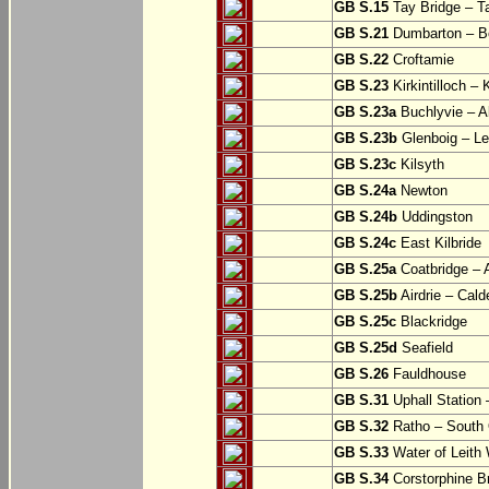
GB S.15
Tay Bridge – T
GB S.21
Dumbarton – Bo
GB S.22
Croftamie
GB S.23
Kirkintilloch – K
GB S.23a
Buchlyvie – A
GB S.23b
Glenboig – Le
GB S.23c
Kilsyth
GB S.24a
Newton
GB S.24b
Uddingston
GB S.24c
East Kilbride
GB S.25a
Coatbridge – A
GB S.25b
Airdrie – Cald
GB S.25c
Blackridge
GB S.25d
Seafield
GB S.26
Fauldhouse
GB S.31
Uphall Station 
GB S.32
Ratho – South 
GB S.33
Water of Leith 
GB S.34
Corstorphine B