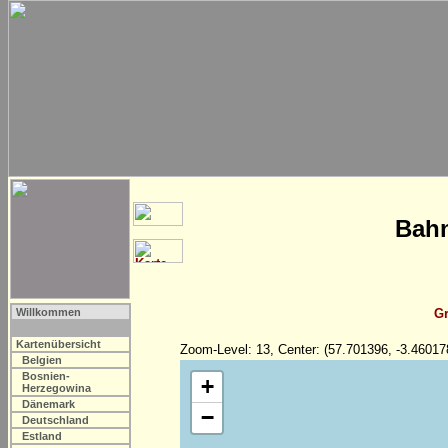
Bahn
Willkommen
Gr
Kartenübersicht
Zoom-Level: 13, Center: (57.701396, -3.46017
Belgien
Bosnien-
+
Herzegowina
Dänemark
−
Deutschland
Estland