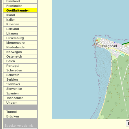
Finnland
Frankreich
Großbritannien
Irland
Italien
Kroatien
Lettland
Litauen
Luxemburg
Montenegro
Niederlande
Norwegen
Österreich
Polen
Portugal
Schweden
Schweiz
Serbien
Slowakei
Slowenien
Spanien
Tschechien
Ungarn
Tunnel
Brücken
Streckenverzeichnis