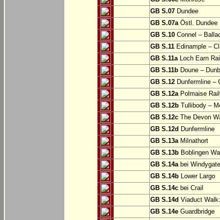
GB S.07
Dundee
GB S.07a
Östl. Dundee
GB S.10
Connel – Balla
GB S.11
Edinample – Cl
GB S.11a
Loch Earn Rail
GB S.11b
Doune – Dunb
GB S.12
Dunfermline –
GB S.12a
Polmaise Rail
GB S.12b
Tullibody – Me
GB S.12c
The Devon Way
GB S.12d
Dunfermline
GB S.13a
Milnathort
GB S.13b
Boblingen Wa
GB S.14a
bei Windygat
GB S.14b
Lower Largo
GB S.14c
bei Crail
GB S.14d
Viaduct Walk:
GB S.14e
Guardbridge