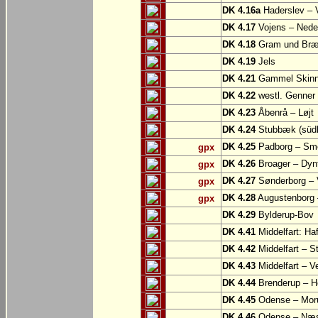
DK 4.16a
Haderslev – 
DK 4.17
Vojens – Nede
DK 4.18
Gram und Bræn
DK 4.19
Jels
DK 4.21
Gammel Skinne
DK 4.22
westl. Genner
DK 4.23
Åbenrå – Løjt
DK 4.24
Stubbæk (südl.
DK 4.25
Padborg – Sm
gpx
DK 4.26
Broager – Dyn
gpx
DK 4.27
Sønderborg – V
gpx
DK 4.28
Augustenborg 
gpx
DK 4.29
Bylderup-Bov
DK 4.41
Middelfart: Ha
DK 4.42
Middelfart – St
DK 4.43
Middelfart – V
DK 4.44
Brenderup – H
DK 4.45
Odense – Mor
DK 4.46
Odense – Næ