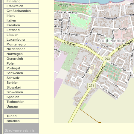
Finnland
Frankreich
Großbritannien
Irland
Italien
Kroatien
Lettland
Litauen
Luxemburg
Montenegro
Niederlande
Norwegen
Österreich
Polen
Portugal
Schweden
Schweiz
Serbien
Slowakei
Slowenien
Spanien
Tschechien
Ungarn
Tunnel
Brücken
Streckenverzeichnis