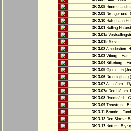
DK 2.08
Himmerlandsst
DK 2.09
Nørager und D
DK 2.10
Hafenbahn Ho
DK 3.01
Salling Naturs
DK 3.01a
Vestsallingst
DK 3.01b
Skive
DK 3.02
Alhedestien: H
DK 3.03
Viborg – Ham
DK 3.04
Silkeborg – Hi
DK 3.05
Gjernstien (Je
DK 3.06
Dronningborg (
DK 3.07
Allingåbro – 
DK 3.07a
Den blå bro:
DK 3.08
Ryomgård – Gje
DK 3.09
Thrustrup – Ebe
DK 3.11
Brande – Fund
DK 3.12
Den Skæve Ban
DK 3.13
Natursti Bryru