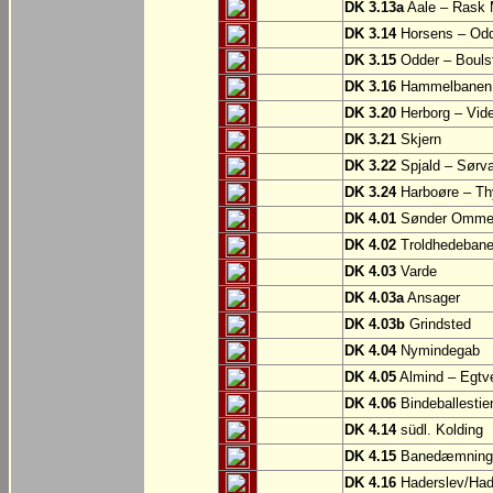
DK 3.13a
Aale – Rask 
DK 3.14
Horsens – Od
DK 3.15
Odder – Boulst
DK 3.16
Hammelbanen: 
DK 3.20
Herborg – Vi
DK 3.21
Skjern
DK 3.22
Spjald – Sørv
DK 3.24
Harboøre – Th
DK 4.01
Sønder Omme –
DK 4.02
Troldhedebanes
DK 4.03
Varde
DK 4.03a
Ansager
DK 4.03b
Grindsted
DK 4.04
Nymindegab
DK 4.05
Almind – Egtv
DK 4.06
Bindeballestien
DK 4.14
südl. Kolding
DK 4.15
Banedæmningen
DK 4.16
Haderslev/Had