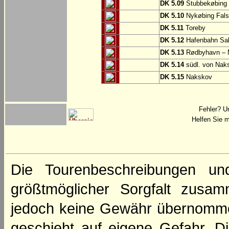
DK 5.09
Stubbekøbing
DK 5.10
Nykøbing Fals
DK 5.11
Toreby
DK 5.12
Hafenbahn Sa
DK 5.13
Rødbyhavn – 
DK 5.14
südl. von Nak
DK 5.15
Nakskov
Fehler? U
Helfen Sie m
Die Tourenbeschreibungen un
größtmöglicher Sorgfalt zusamm
jedoch keine Gewähr übernomme
geschieht auf eigene Gefahr. Di