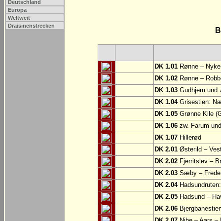
Deutschland
Europa
Weltweit
Draisinenstrecken
B
DK 1.01
Rønne – Nyke
DK 1.02
Rønne – Robb
DK 1.03
Gudhjem und z
DK 1.04
Grisestien: 
DK 1.05
Grønne Kile (G
DK 1.06
zw. Farum und
DK 1.07
Hillerød
DK 2.01
Østerild – Ves
DK 2.02
Fjerritslev – B
DK 2.03
Sæby – Frede
DK 2.04
Hadsundruten: 
DK 2.05
Hadsund – Ha
DK 2.06
Bjergbanestien
DK 2.07
Nibe – Aars –