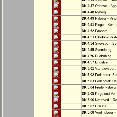
DK 4.47
Odense – Aged
DK 4.48
Nyborg
DK 4.49
Nyborg – Vind
DK 4.51
Ringe – Korint
DK 4.52
Faaborg
DK 4.53
Ulbølle – Vest
DK 4.54
Skovsbo – Sv
DK 4.55
Svendborg
DK 4.56
Rudkøbing
DK 4.57
Lindelse
DK 5.01
Værslevstien:
DK 5.02
Fodsporet: Sl
DK 5.03
Fodsporet: Da
DK 5.04
Frederiksberg
DK 5.05
Køge und Vem
DK 5.06
Næstved – R
DK 5.07
Præstø
DK 5.08
Vordingborg –