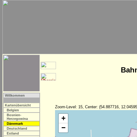
Bahn
Willkommen
Kartenübersicht
Zoom-Level: 15, Center: (54.887716, 12.04595
Belgien
Bosnien-
+
Herzegowina
Dänemark
−
Deutschland
Estland