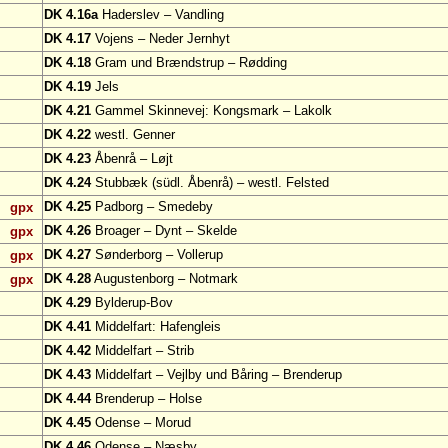
DK 4.16a
Haderslev – Vandling
DK 4.17
Vojens – Neder Jernhyt
DK 4.18
Gram und Brændstrup – Rødding
DK 4.19
Jels
DK 4.21
Gammel Skinnevej: Kongsmark – Lakolk
DK 4.22
westl. Genner
DK 4.23
Åbenrå – Løjt
DK 4.24
Stubbæk (südl. Åbenrå) – westl. Felsted
DK 4.25
Padborg – Smedeby
gpx
DK 4.26
Broager – Dynt – Skelde
gpx
DK 4.27
Sønderborg – Vollerup
gpx
DK 4.28
Augustenborg – Notmark
gpx
DK 4.29
Bylderup-Bov
DK 4.41
Middelfart: Hafengleis
DK 4.42
Middelfart – Strib
DK 4.43
Middelfart – Vejlby und Båring – Brenderup
DK 4.44
Brenderup – Holse
DK 4.45
Odense – Morud
DK 4.46
Odense – Næsby