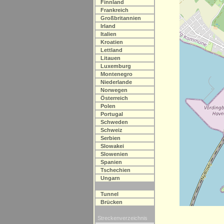
Finnland
Frankreich
Großbritannien
Irland
Italien
Kroatien
Lettland
Litauen
Luxemburg
Montenegro
Niederlande
Norwegen
Österreich
Polen
Portugal
Schweden
Schweiz
Serbien
Slowakei
Slowenien
Spanien
Tschechien
Ungarn
Tunnel
Brücken
Streckenverzeichnis