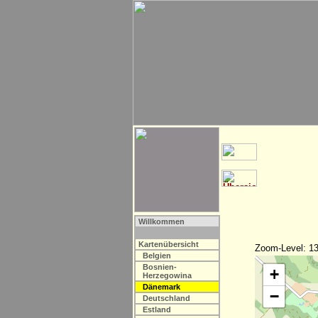
Willkommen
Kartenübersicht
Zoom-Level: 13
Belgien
Bosnien-
+
Herzegowina
Dänemark
−
Deutschland
Estland