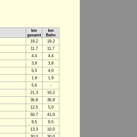
km
km
gesamt
Bahn
19,2
19,2
11,7
11,7
4,4
4,4
3,8
3,8
5,5
4,0
1,9
1,9
5,6
-
21,3
10,2
36,8
36,8
12,5
5,0
50,7
41,0
9,5
9,5
13,3
10,0
30,0
30,0