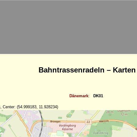
Bahntrassenradeln – Karten
Dänemark
:
DK01
, Center: (54.999183, 11.928234)