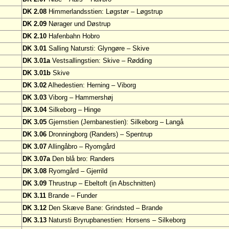
DK 2.08
Himmerlandsstien: Løgstør – Løgstrup
DK 2.09
Nørager und Døstrup
DK 2.10
Hafenbahn Hobro
DK 3.01
Salling Natursti: Glyngøre – Skive
DK 3.01a
Vestsallingstien: Skive – Rødding
DK 3.01b
Skive
DK 3.02
Alhedestien: Herning – Viborg
DK 3.03
Viborg – Hammershøj
DK 3.04
Silkeborg – Hinge
DK 3.05
Gjernstien (Jernbanestien): Silkeborg – Langå
DK 3.06
Dronningborg (Randers) – Spentrup
DK 3.07
Allingåbro – Ryomgård
DK 3.07a
Den blå bro: Randers
DK 3.08
Ryomgård – Gjerrild
DK 3.09
Thrustrup – Ebeltoft (in Abschnitten)
DK 3.11
Brande – Funder
DK 3.12
Den Skæve Bane: Grindsted – Brande
DK 3.13
Natursti Bryrupbanestien: Horsens – Silkeborg