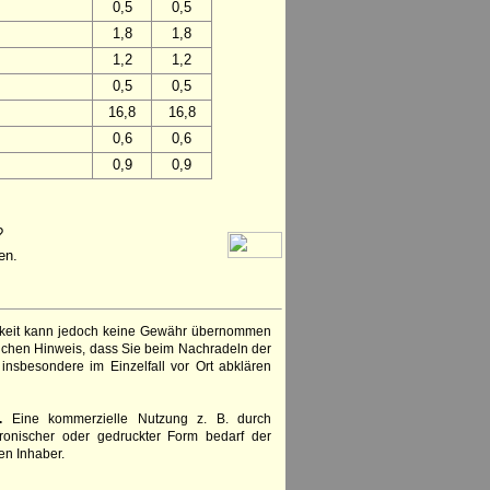
0,5
0,5
1,8
1,8
1,2
1,2
0,5
0,5
16,8
16,8
0,6
0,6
0,9
0,9
?
en.
igkeit kann jedoch keine Gewähr übernommen
lichen Hinweis, dass Sie beim Nachradeln der
insbesondere im Einzelfall vor Ort abklären
.
Eine kommerzielle Nutzung z. B. durch
ronischer oder gedruckter Form bedarf der
en Inhaber.