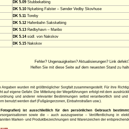
DK 5.09
Stubbekøbing
DK 5.10
Nykøbing Falster – Sønder Vedby Skovhuse
DK 5.11
Toreby
DK 5.12
Hafenbahn Sakskøbing
DK 5.13
Rødbyhavn – Maribo
DK 5.14
südl. von Nakskov
DK 5.15
Nakskov
Fehler? Ungenauigkeiten? Aktualisierungen? Link defekt
Helfen Sie mit diese Seite auf dem neuesten Stand zu halt
 Angaben wurden mit größtmöglicher Sorgfalt zusammengestellt. Für ihre Richt
t auf eigene Gefahr. Die Mitteilung der Wegeführungen erfolgt mit dem ausdrück
sordnung und anderer relevanter Bestimmungen selbst verantwortlich sind und 
rn benutzt werden darf (Fußgängerzonen, Einbahnstraßen usw.).
otografien) ist ausschließlich für den persönlichen Gebrauch bestimmt
hrsorganisationen sowie die – auch auszugsweise – Veröffentlichung in elekt
genannten Marken- und Produktbezeichnungen sind Warenzeichen der entsprechend
ssum