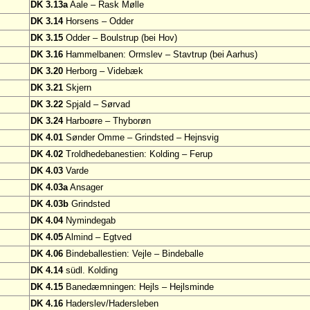
DK 3.13a
Aale – Rask Mølle
DK 3.14
Horsens – Odder
DK 3.15
Odder – Boulstrup (bei Hov)
DK 3.16
Hammelbanen: Ormslev – Stavtrup (bei Aarhus)
DK 3.20
Herborg – Videbæk
DK 3.21
Skjern
DK 3.22
Spjald – Sørvad
DK 3.24
Harboøre – Thyborøn
DK 4.01
Sønder Omme – Grindsted – Hejnsvig
DK 4.02
Troldhedebanestien: Kolding – Ferup
DK 4.03
Varde
DK 4.03a
Ansager
DK 4.03b
Grindsted
DK 4.04
Nymindegab
DK 4.05
Almind – Egtved
DK 4.06
Bindeballestien: Vejle – Bindeballe
DK 4.14
südl. Kolding
DK 4.15
Banedæmningen: Hejls – Hejlsminde
DK 4.16
Haderslev/Hadersleben