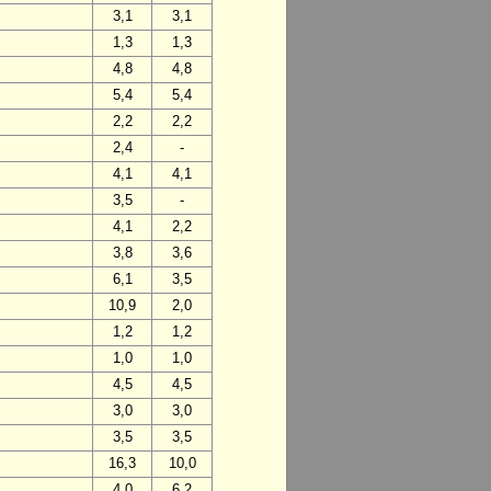
3,1
3,1
1,3
1,3
4,8
4,8
5,4
5,4
2,2
2,2
2,4
-
4,1
4,1
3,5
-
4,1
2,2
3,8
3,6
6,1
3,5
10,9
2,0
1,2
1,2
1,0
1,0
4,5
4,5
3,0
3,0
3,5
3,5
16,3
10,0
4,0
6,2