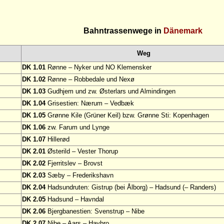
Bahntrassenwege in
Dänemark
Weg
DK 1.01
Rønne – Nyker und NO Klemensker
DK 1.02
Rønne – Robbedale und Nexø
DK 1.03
Gudhjem und zw. Østerlars und Almindingen
DK 1.04
Grisestien: Nærum – Vedbæk
DK 1.05
Grønne Kile (Grüner Keil) bzw. Grønne Sti: Kopenhagen
DK 1.06
zw. Farum und Lynge
DK 1.07
Hillerød
DK 2.01
Østerild – Vester Thorup
DK 2.02
Fjerritslev – Brovst
DK 2.03
Sæby – Frederikshavn
DK 2.04
Hadsundruten: Gistrup (bei Ålborg) – Hadsund (– Randers)
DK 2.05
Hadsund – Havndal
DK 2.06
Bjergbanestien: Svenstrup – Nibe
DK 2.07
Nibe – Aars – Havbro