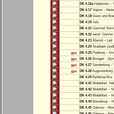
DK 4.16a
Haderslev – 
DK 4.17
Vojens – Nede
DK 4.18
Gram und Bræn
DK 4.19
Jels
DK 4.21
Gammel Skinne
DK 4.22
westl. Genner
DK 4.23
Åbenrå – Løjt
DK 4.24
Stubbæk (südl.
DK 4.25
Padborg – Sm
gpx
DK 4.26
Broager – Dyn
gpx
DK 4.27
Sønderborg – V
gpx
DK 4.28
Augustenborg 
gpx
DK 4.29
Bylderup-Bov
DK 4.41
Middelfart: Ha
DK 4.42
Middelfart – St
DK 4.43
Middelfart – V
DK 4.44
Brenderup – H
DK 4.45
Odense – Mor
DK 4.46
Odense – Næ