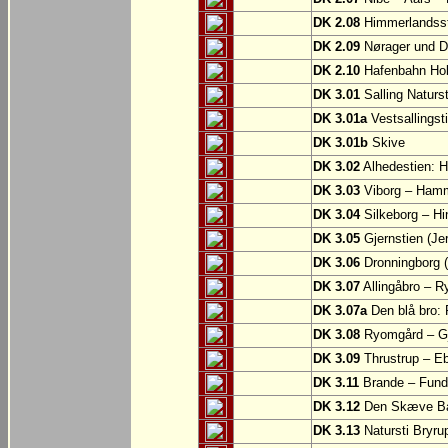
DK 2.08
Himmerlandsst
DK 2.09
Nørager und D
DK 2.10
Hafenbahn Ho
DK 3.01
Salling Naturs
DK 3.01a
Vestsallingst
DK 3.01b
Skive
DK 3.02
Alhedestien: H
DK 3.03
Viborg – Ham
DK 3.04
Silkeborg – Hi
DK 3.05
Gjernstien (Je
DK 3.06
Dronningborg (
DK 3.07
Allingåbro – 
DK 3.07a
Den blå bro:
DK 3.08
Ryomgård – Gje
DK 3.09
Thrustrup – Ebe
DK 3.11
Brande – Fund
DK 3.12
Den Skæve Ban
DK 3.13
Natursti Bryru