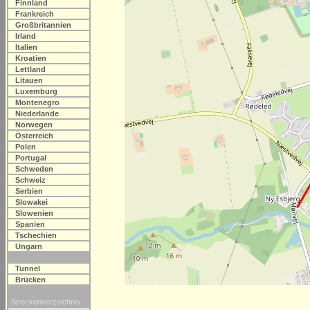
Finnland
Frankreich
Großbritannien
Irland
Italien
Kroatien
Lettland
Litauen
Luxemburg
Montenegro
Niederlande
Norwegen
Österreich
Polen
Portugal
Schweden
Schweiz
Serbien
Slowakei
Slowenien
Spanien
Tschechien
Ungarn
Tunnel
Brücken
Streckenverzeichnis