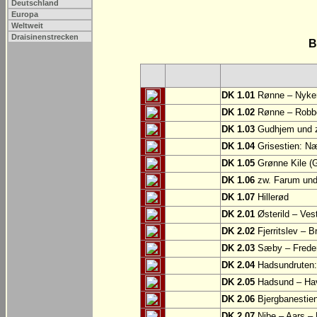
Deutschland
Europa
Weltweit
Draisinenstrecken
B
DK 1.01
Rønne – Nyke
DK 1.02
Rønne – Robb
DK 1.03
Gudhjem und z
DK 1.04
Grisestien: 
DK 1.05
Grønne Kile (G
DK 1.06
zw. Farum und
DK 1.07
Hillerød
DK 2.01
Østerild – Ves
DK 2.02
Fjerritslev – B
DK 2.03
Sæby – Frede
DK 2.04
Hadsundruten: 
DK 2.05
Hadsund – Ha
DK 2.06
Bjergbanestien
DK 2.07
Nibe – Aars –