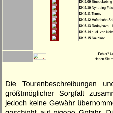
DK 5.09
Stubbekøbing
DK 5.10
Nykøbing Fals
DK 5.11
Toreby
DK 5.12
Hafenbahn Sa
DK 5.13
Rødbyhavn – 
DK 5.14
südl. von Nak
DK 5.15
Nakskov
Fehler? U
Helfen Sie m
Die Tourenbeschreibungen un
größtmöglicher Sorgfalt zusamm
jedoch keine Gewähr übernomme
geschieht auf eigene Gefahr. Di