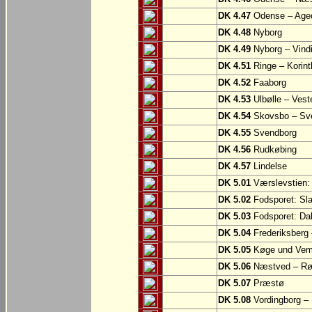
DK 4.47
Odense – Aged
DK 4.48
Nyborg
DK 4.49
Nyborg – Vind
DK 4.51
Ringe – Korint
DK 4.52
Faaborg
DK 4.53
Ulbølle – Vest
DK 4.54
Skovsbo – Sv
DK 4.55
Svendborg
DK 4.56
Rudkøbing
DK 4.57
Lindelse
DK 5.01
Værslevstien:
DK 5.02
Fodsporet: Sl
DK 5.03
Fodsporet: Da
DK 5.04
Frederiksberg
DK 5.05
Køge und Vem
DK 5.06
Næstved – R
DK 5.07
Præstø
DK 5.08
Vordingborg –