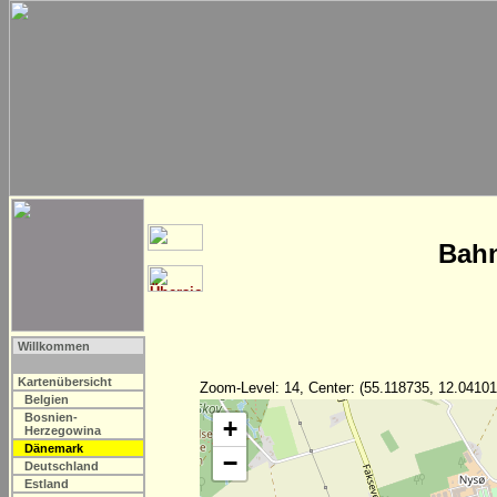
Bahn
Willkommen
Kartenübersicht
Zoom-Level: 14, Center: (55.118735, 12.04101
Belgien
Bosnien-
+
Herzegowina
Dänemark
−
Deutschland
Estland