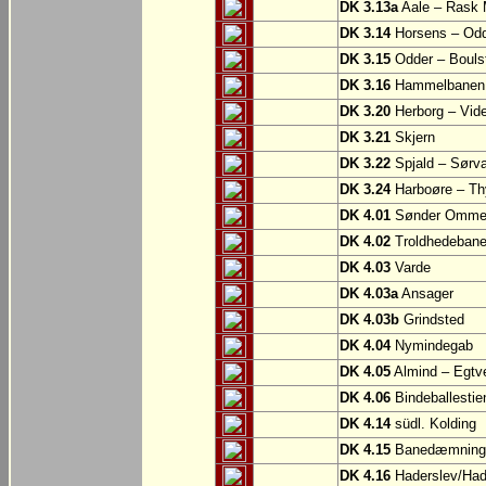
DK 3.13a
Aale – Rask 
DK 3.14
Horsens – Od
DK 3.15
Odder – Boulst
DK 3.16
Hammelbanen: 
DK 3.20
Herborg – Vi
DK 3.21
Skjern
DK 3.22
Spjald – Sørv
DK 3.24
Harboøre – Th
DK 4.01
Sønder Omme –
DK 4.02
Troldhedebanes
DK 4.03
Varde
DK 4.03a
Ansager
DK 4.03b
Grindsted
DK 4.04
Nymindegab
DK 4.05
Almind – Egtv
DK 4.06
Bindeballestien
DK 4.14
südl. Kolding
DK 4.15
Banedæmningen
DK 4.16
Haderslev/Had