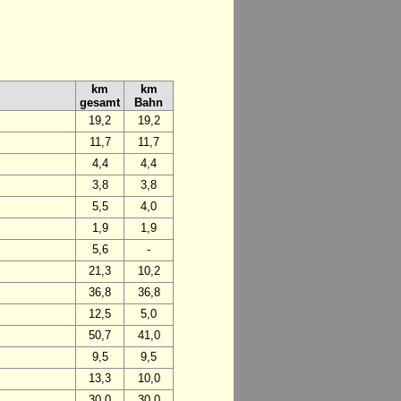
km
km
gesamt
Bahn
19,2
19,2
11,7
11,7
4,4
4,4
3,8
3,8
5,5
4,0
1,9
1,9
5,6
-
21,3
10,2
36,8
36,8
12,5
5,0
50,7
41,0
9,5
9,5
13,3
10,0
30,0
30,0