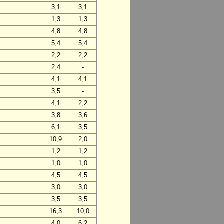
3,1
3,1
1,3
1,3
4,8
4,8
5,4
5,4
2,2
2,2
2,4
-
4,1
4,1
3,5
-
4,1
2,2
3,8
3,6
6,1
3,5
10,9
2,0
1,2
1,2
1,0
1,0
4,5
4,5
3,0
3,0
3,5
3,5
16,3
10,0
4,0
6,2