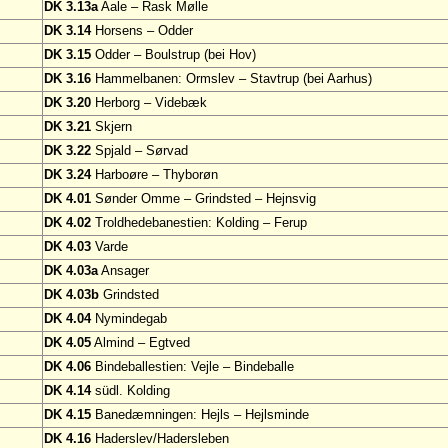
DK 3.13a
Aale – Rask Mølle
DK 3.14
Horsens – Odder
DK 3.15
Odder – Boulstrup (bei Hov)
DK 3.16
Hammelbanen: Ormslev – Stavtrup (bei Aarhus)
DK 3.20
Herborg – Videbæk
DK 3.21
Skjern
DK 3.22
Spjald – Sørvad
DK 3.24
Harboøre – Thyborøn
DK 4.01
Sønder Omme – Grindsted – Hejnsvig
DK 4.02
Troldhedebanestien: Kolding – Ferup
DK 4.03
Varde
DK 4.03a
Ansager
DK 4.03b
Grindsted
DK 4.04
Nymindegab
DK 4.05
Almind – Egtved
DK 4.06
Bindeballestien: Vejle – Bindeballe
DK 4.14
südl. Kolding
DK 4.15
Banedæmningen: Hejls – Hejlsminde
DK 4.16
Haderslev/Hadersleben