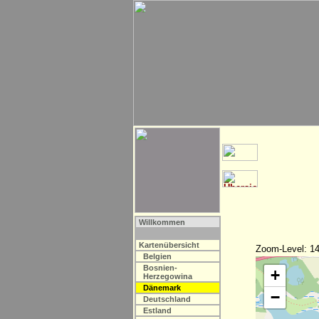
Willkommen
Kartenübersicht
Zoom-Level: 14
Belgien
Bosnien-
+
Herzegowina
Dänemark
−
Deutschland
Estland