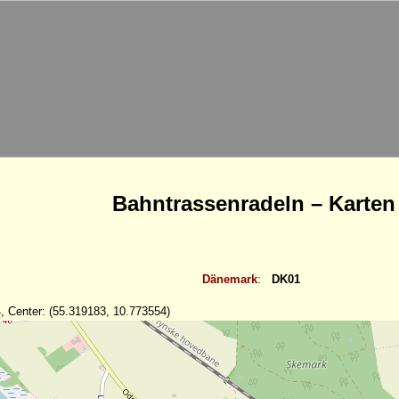
Bahntrassenradeln – Karten
Dänemark
:
DK01
, Center: (55.319183, 10.773554)