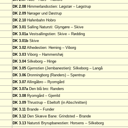
DK 2.08
Himmerlandsstien: Løgstør – Løgstrup
DK 2.09
Nørager und Døstrup
DK 2.10
Hafenbahn Hobro
DK 3.01
Salling Natursti: Glyngøre – Skive
DK 3.01a
Vestsallingstien: Skive – Rødding
DK 3.01b
Skive
DK 3.02
Alhedestien: Herning – Viborg
DK 3.03
Viborg – Hammershøj
DK 3.04
Silkeborg – Hinge
DK 3.05
Gjernstien (Jernbanestien): Silkeborg – Langå
DK 3.06
Dronningborg (Randers) – Spentrup
DK 3.07
Allingåbro – Ryomgård
DK 3.07a
Den blå bro: Randers
DK 3.08
Ryomgård – Gjerrild
DK 3.09
Thrustrup – Ebeltoft (in Abschnitten)
DK 3.11
Brande – Funder
DK 3.12
Den Skæve Bane: Grindsted – Brande
DK 3.13
Natursti Bryrupbanestien: Horsens – Silkeborg