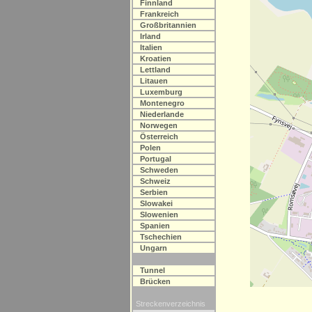
Finnland
Frankreich
Großbritannien
Irland
Italien
Kroatien
Lettland
Litauen
Luxemburg
Montenegro
Niederlande
Norwegen
Österreich
Polen
Portugal
Schweden
Schweiz
Serbien
Slowakei
Slowenien
Spanien
Tschechien
Ungarn
Tunnel
Brücken
Streckenverzeichnis