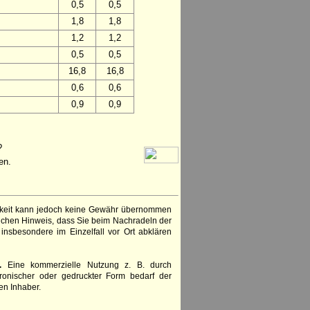
0,5
0,5
1,8
1,8
1,2
1,2
0,5
0,5
16,8
16,8
0,6
0,6
0,9
0,9
?
en.
igkeit kann jedoch keine Gewähr übernommen
lichen Hinweis, dass Sie beim Nachradeln der
insbesondere im Einzelfall vor Ort abklären
.
Eine kommerzielle Nutzung z. B. durch
ronischer oder gedruckter Form bedarf der
en Inhaber.