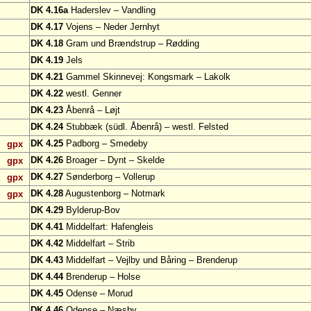
DK 4.16a
Haderslev – Vandling
DK 4.17
Vojens – Neder Jernhyt
DK 4.18
Gram und Brændstrup – Rødding
DK 4.19
Jels
DK 4.21
Gammel Skinnevej: Kongsmark – Lakolk
DK 4.22
westl. Genner
DK 4.23
Åbenrå – Løjt
DK 4.24
Stubbæk (südl. Åbenrå) – westl. Felsted
DK 4.25
Padborg – Smedeby
gpx
DK 4.26
Broager – Dynt – Skelde
gpx
DK 4.27
Sønderborg – Vollerup
gpx
DK 4.28
Augustenborg – Notmark
gpx
DK 4.29
Bylderup-Bov
DK 4.41
Middelfart: Hafengleis
DK 4.42
Middelfart – Strib
DK 4.43
Middelfart – Vejlby und Båring – Brenderup
DK 4.44
Brenderup – Holse
DK 4.45
Odense – Morud
DK 4.46
Odense – Næsby