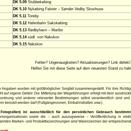
DK 5.09
Stubbekøbing
DK 5.10
Nykøbing Falster – Sønder Vedby Skovhuse
DK 5.11
Toreby
DK 5.12
Hafenbahn Sakskøbing
DK 5.13
Rødbyhavn – Maribo
DK 5.14
südl. von Nakskov
DK 5.15
Nakskov
Fehler? Ungenauigkeiten? Aktualisierungen? Link defekt
Helfen Sie mit diese Seite auf dem neuesten Stand zu halt
 Angaben wurden mit größtmöglicher Sorgfalt zusammengestellt. Für ihre Richt
t auf eigene Gefahr. Die Mitteilung der Wegeführungen erfolgt mit dem ausdrück
sordnung und anderer relevanter Bestimmungen selbst verantwortlich sind und 
rn benutzt werden darf (Fußgängerzonen, Einbahnstraßen usw.).
otografien) ist ausschließlich für den persönlichen Gebrauch bestimmt
hrsorganisationen sowie die – auch auszugsweise – Veröffentlichung in elekt
genannten Marken- und Produktbezeichnungen sind Warenzeichen der entsprechend
ssum