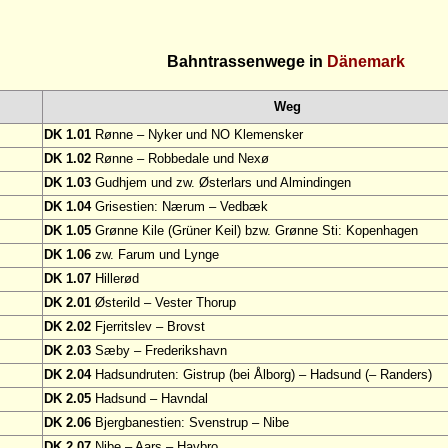
Bahntrassenwege in
Dänemark
Weg
DK 1.01
Rønne – Nyker und NO Klemensker
DK 1.02
Rønne – Robbedale und Nexø
DK 1.03
Gudhjem und zw. Østerlars und Almindingen
DK 1.04
Grisestien: Nærum – Vedbæk
DK 1.05
Grønne Kile (Grüner Keil) bzw. Grønne Sti: Kopenhagen
DK 1.06
zw. Farum und Lynge
DK 1.07
Hillerød
DK 2.01
Østerild – Vester Thorup
DK 2.02
Fjerritslev – Brovst
DK 2.03
Sæby – Frederikshavn
DK 2.04
Hadsundruten: Gistrup (bei Ålborg) – Hadsund (– Randers)
DK 2.05
Hadsund – Havndal
DK 2.06
Bjergbanestien: Svenstrup – Nibe
DK 2.07
Nibe – Aars – Havbro