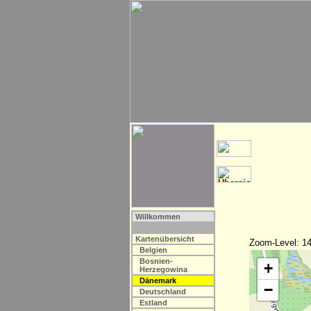
Willkommen
Kartenübersicht
Zoom-Level: 14
Belgien
Bosnien-
+
Herzegowina
Dänemark
−
Deutschland
Estland