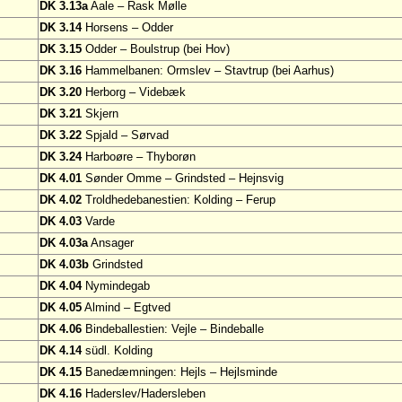
DK 3.13a
Aale – Rask Mølle
DK 3.14
Horsens – Odder
DK 3.15
Odder – Boulstrup (bei Hov)
DK 3.16
Hammelbanen: Ormslev – Stavtrup (bei Aarhus)
DK 3.20
Herborg – Videbæk
DK 3.21
Skjern
DK 3.22
Spjald – Sørvad
DK 3.24
Harboøre – Thyborøn
DK 4.01
Sønder Omme – Grindsted – Hejnsvig
DK 4.02
Troldhedebanestien: Kolding – Ferup
DK 4.03
Varde
DK 4.03a
Ansager
DK 4.03b
Grindsted
DK 4.04
Nymindegab
DK 4.05
Almind – Egtved
DK 4.06
Bindeballestien: Vejle – Bindeballe
DK 4.14
südl. Kolding
DK 4.15
Banedæmningen: Hejls – Hejlsminde
DK 4.16
Haderslev/Hadersleben