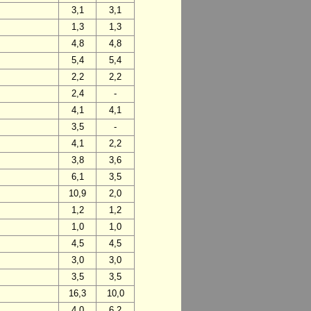
3,1
3,1
1,3
1,3
4,8
4,8
5,4
5,4
2,2
2,2
2,4
-
4,1
4,1
3,5
-
4,1
2,2
3,8
3,6
6,1
3,5
10,9
2,0
1,2
1,2
1,0
1,0
4,5
4,5
3,0
3,0
3,5
3,5
16,3
10,0
4,0
6,2