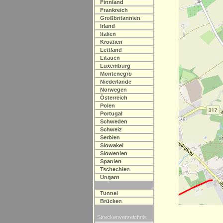
Finnland
Frankreich
Großbritannien
Irland
Italien
Kroatien
Lettland
Litauen
Luxemburg
Montenegro
Niederlande
Norwegen
Österreich
Polen
Portugal
Schweden
Schweiz
Serbien
Slowakei
Slowenien
Spanien
Tschechien
Ungarn
Tunnel
Brücken
Streckenverzeichnis