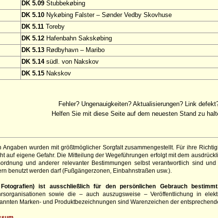
DK 5.09
Stubbekøbing
DK 5.10
Nykøbing Falster – Sønder Vedby Skovhuse
DK 5.11
Toreby
DK 5.12
Hafenbahn Sakskøbing
DK 5.13
Rødbyhavn – Maribo
DK 5.14
südl. von Nakskov
DK 5.15
Nakskov
Fehler? Ungenauigkeiten? Aktualisierungen? Link defekt
Helfen Sie mit diese Seite auf dem neuesten Stand zu halt
 Angaben wurden mit größtmöglicher Sorgfalt zusammengestellt. Für ihre Richt
t auf eigene Gefahr. Die Mitteilung der Wegeführungen erfolgt mit dem ausdrück
sordnung und anderer relevanter Bestimmungen selbst verantwortlich sind und 
rn benutzt werden darf (Fußgängerzonen, Einbahnstraßen usw.).
otografien) ist ausschließlich für den persönlichen Gebrauch bestimmt
hrsorganisationen sowie die – auch auszugsweise – Veröffentlichung in elekt
genannten Marken- und Produktbezeichnungen sind Warenzeichen der entsprechend
ssum