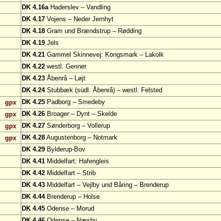
DK 4.16a
Haderslev – Vandling
DK 4.17
Vojens – Neder Jernhyt
DK 4.18
Gram und Brændstrup – Rødding
DK 4.19
Jels
DK 4.21
Gammel Skinnevej: Kongsmark – Lakolk
DK 4.22
westl. Genner
DK 4.23
Åbenrå – Løjt
DK 4.24
Stubbæk (südl. Åbenrå) – westl. Felsted
DK 4.25
Padborg – Smedeby
gpx
DK 4.26
Broager – Dynt – Skelde
gpx
DK 4.27
Sønderborg – Vollerup
gpx
DK 4.28
Augustenborg – Notmark
gpx
DK 4.29
Bylderup-Bov
DK 4.41
Middelfart: Hafengleis
DK 4.42
Middelfart – Strib
DK 4.43
Middelfart – Vejlby und Båring – Brenderup
DK 4.44
Brenderup – Holse
DK 4.45
Odense – Morud
DK 4.46
Odense – Næsby