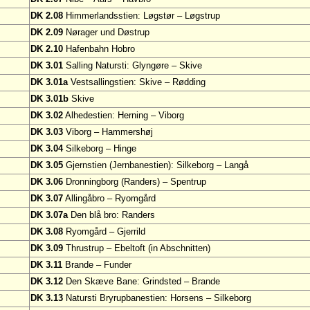
DK 2.08
Himmerlandsstien: Løgstør – Løgstrup
DK 2.09
Nørager und Døstrup
DK 2.10
Hafenbahn Hobro
DK 3.01
Salling Natursti: Glyngøre – Skive
DK 3.01a
Vestsallingstien: Skive – Rødding
DK 3.01b
Skive
DK 3.02
Alhedestien: Herning – Viborg
DK 3.03
Viborg – Hammershøj
DK 3.04
Silkeborg – Hinge
DK 3.05
Gjernstien (Jernbanestien): Silkeborg – Langå
DK 3.06
Dronningborg (Randers) – Spentrup
DK 3.07
Allingåbro – Ryomgård
DK 3.07a
Den blå bro: Randers
DK 3.08
Ryomgård – Gjerrild
DK 3.09
Thrustrup – Ebeltoft (in Abschnitten)
DK 3.11
Brande – Funder
DK 3.12
Den Skæve Bane: Grindsted – Brande
DK 3.13
Natursti Bryrupbanestien: Horsens – Silkeborg