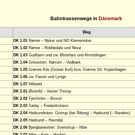
Bahntrassenwege in
Dänemark
Weg
DK 1.01
Rønne – Nyker und NO Klemensker
DK 1.02
Rønne – Robbedale und Nexø
DK 1.03
Gudhjem und zw. Østerlars und Almindingen
DK 1.04
Grisestien: Nærum – Vedbæk
DK 1.05
Grønne Kile (Grüner Keil) bzw. Grønne Sti: Kopenhagen
DK 1.06
zw. Farum und Lynge
DK 1.07
Hillerød
DK 2.01
Østerild – Vester Thorup
DK 2.02
Fjerritslev – Brovst
DK 2.03
Sæby – Frederikshavn
DK 2.04
Hadsundruten: Gistrup (bei Ålborg) – Hadsund (– Randers)
DK 2.05
Hadsund – Havndal
DK 2.06
Bjergbanestien: Svenstrup – Nibe
DK 2.07
Nibe – Aars – Havbro