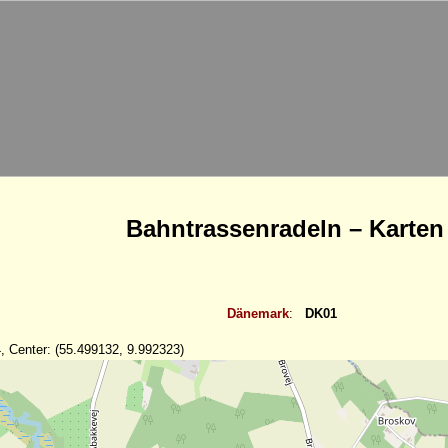
Bahntrassenradeln – Karten
Dänemark
:
DK01
, Center: (55.499132, 9.992323)