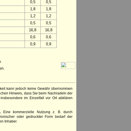
0,5
0,5
1,8
1,8
1,2
1,2
0,5
0,5
16,8
16,8
0,6
0,6
0,9
0,9
?
en.
igkeit kann jedoch keine Gewähr übernommen
lichen Hinweis, dass Sie beim Nachradeln der
insbesondere im Einzelfall vor Ort abklären
.
Eine kommerzielle Nutzung z. B. durch
ronischer oder gedruckter Form bedarf der
en Inhaber.