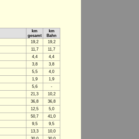
km
km
gesamt
Bahn
19,2
19,2
11,7
11,7
4,4
4,4
3,8
3,8
5,5
4,0
1,9
1,9
5,6
-
21,3
10,2
36,8
36,8
12,5
5,0
50,7
41,0
9,5
9,5
13,3
10,0
30,0
30,0