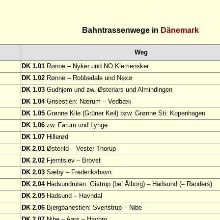
Bahntrassenwege in
Dänemark
Weg
DK 1.01
Rønne – Nyker und NO Klemensker
DK 1.02
Rønne – Robbedale und Nexø
DK 1.03
Gudhjem und zw. Østerlars und Almindingen
DK 1.04
Grisestien: Nærum – Vedbæk
DK 1.05
Grønne Kile (Grüner Keil) bzw. Grønne Sti: Kopenhagen
DK 1.06
zw. Farum und Lynge
DK 1.07
Hillerød
DK 2.01
Østerild – Vester Thorup
DK 2.02
Fjerritslev – Brovst
DK 2.03
Sæby – Frederikshavn
DK 2.04
Hadsundruten: Gistrup (bei Ålborg) – Hadsund (– Randers)
DK 2.05
Hadsund – Havndal
DK 2.06
Bjergbanestien: Svenstrup – Nibe
DK 2.07
Nibe – Aars – Havbro