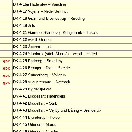
DK 4.16a
Haderslev – Vandling
DK 4.17
Vojens – Neder Jernhyt
DK 4.18
Gram und Brændstrup – Rødding
DK 4.19
Jels
DK 4.21
Gammel Skinnevej: Kongsmark – Lakolk
DK 4.22
westl. Genner
DK 4.23
Åbenrå – Løjt
DK 4.24
Stubbæk (südl. Åbenrå) – westl. Felsted
DK 4.25
Padborg – Smedeby
gpx
DK 4.26
Broager – Dynt – Skelde
gpx
DK 4.27
Sønderborg – Vollerup
gpx
DK 4.28
Augustenborg – Notmark
gpx
DK 4.29
Bylderup-Bov
DK 4.41
Middelfart: Hafengleis
DK 4.42
Middelfart – Strib
DK 4.43
Middelfart – Vejlby und Båring – Brenderup
DK 4.44
Brenderup – Holse
DK 4.45
Odense – Morud
DK 4.46
Odense – Næsby