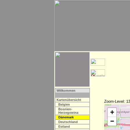
Willkommen
Kartenübersicht
Zoom-Level: 13
Belgien
Bosnien-
+
Herzegowina
Dänemark
−
Deutschland
Estland