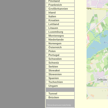
Finnland
Frankreich
Großbritannien
Irland
Italien
Kroatien
Lettland
Litauen
Luxemburg
Montenegro
Niederlande
Norwegen
Österreich
Polen
Portugal
Schweden
Schweiz
Serbien
Slowakei
Slowenien
Spanien
Tschechien
Ungarn
Tunnel
Brücken
Streckenverzeichnis