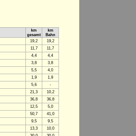
km
km
gesamt
Bahn
19,2
19,2
11,7
11,7
4,4
4,4
3,8
3,8
5,5
4,0
1,9
1,9
5,6
-
21,3
10,2
36,8
36,8
12,5
5,0
50,7
41,0
9,5
9,5
13,3
10,0
30,0
30,0