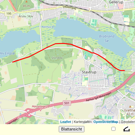
| Kartendaten:
| Geodaten
Leaflet
OpenStreetMap