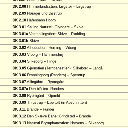
DK 2.08
Himmerlandsstien: Løgstør – Løgstrup
DK 2.09
Nørager und Døstrup
DK 2.10
Hafenbahn Hobro
DK 3.01
Salling Natursti: Glyngøre – Skive
DK 3.01a
Vestsallingstien: Skive – Rødding
DK 3.01b
Skive
DK 3.02
Alhedestien: Herning – Viborg
DK 3.03
Viborg – Hammershøj
DK 3.04
Silkeborg – Hinge
DK 3.05
Gjernstien (Jernbanestien): Silkeborg – Langå
DK 3.06
Dronningborg (Randers) – Spentrup
DK 3.07
Allingåbro – Ryomgård
DK 3.07a
Den blå bro: Randers
DK 3.08
Ryomgård – Gjerrild
DK 3.09
Thrustrup – Ebeltoft (in Abschnitten)
DK 3.11
Brande – Funder
DK 3.12
Den Skæve Bane: Grindsted – Brande
DK 3.13
Natursti Bryrupbanestien: Horsens – Silkeborg