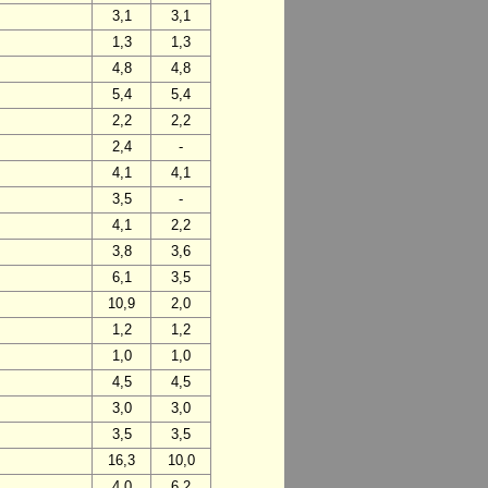
3,1
3,1
1,3
1,3
4,8
4,8
5,4
5,4
2,2
2,2
2,4
-
4,1
4,1
3,5
-
4,1
2,2
3,8
3,6
6,1
3,5
10,9
2,0
1,2
1,2
1,0
1,0
4,5
4,5
3,0
3,0
3,5
3,5
16,3
10,0
4,0
6,2