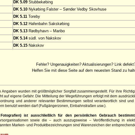
DK 5.09
Stubbekøbing
DK 5.10
Nykøbing Falster – Sønder Vedby Skovhuse
DK 5.11
Toreby
DK 5.12
Hafenbahn Sakskøbing
DK 5.13
Rødbyhavn – Maribo
DK 5.14
südl. von Nakskov
DK 5.15
Nakskov
Fehler? Ungenauigkeiten? Aktualisierungen? Link defekt
Helfen Sie mit diese Seite auf dem neuesten Stand zu halt
 Angaben wurden mit größtmöglicher Sorgfalt zusammengestellt. Für ihre Richt
t auf eigene Gefahr. Die Mitteilung der Wegeführungen erfolgt mit dem ausdrück
sordnung und anderer relevanter Bestimmungen selbst verantwortlich sind und 
rn benutzt werden darf (Fußgängerzonen, Einbahnstraßen usw.).
otografien) ist ausschließlich für den persönlichen Gebrauch bestimmt
hrsorganisationen sowie die – auch auszugsweise – Veröffentlichung in elekt
genannten Marken- und Produktbezeichnungen sind Warenzeichen der entsprechend
ssum