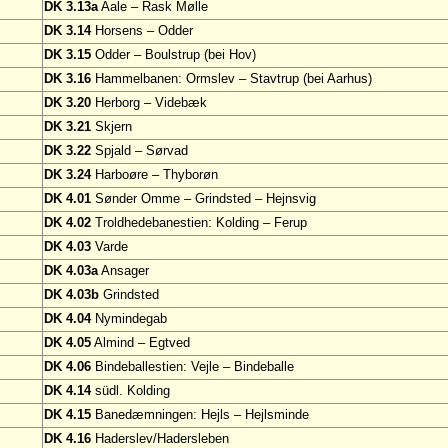
DK 3.13a
Aale – Rask Mølle
DK 3.14
Horsens – Odder
DK 3.15
Odder – Boulstrup (bei Hov)
DK 3.16
Hammelbanen: Ormslev – Stavtrup (bei Aarhus)
DK 3.20
Herborg – Videbæk
DK 3.21
Skjern
DK 3.22
Spjald – Sørvad
DK 3.24
Harboøre – Thyborøn
DK 4.01
Sønder Omme – Grindsted – Hejnsvig
DK 4.02
Troldhedebanestien: Kolding – Ferup
DK 4.03
Varde
DK 4.03a
Ansager
DK 4.03b
Grindsted
DK 4.04
Nymindegab
DK 4.05
Almind – Egtved
DK 4.06
Bindeballestien: Vejle – Bindeballe
DK 4.14
südl. Kolding
DK 4.15
Banedæmningen: Hejls – Hejlsminde
DK 4.16
Haderslev/Hadersleben