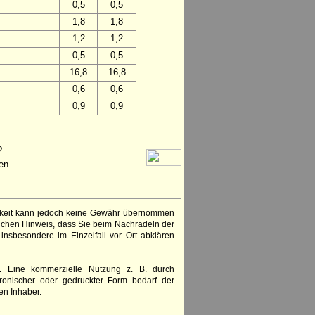
0,5
0,5
1,8
1,8
1,2
1,2
0,5
0,5
16,8
16,8
0,6
0,6
0,9
0,9
?
en.
igkeit kann jedoch keine Gewähr übernommen
lichen Hinweis, dass Sie beim Nachradeln der
insbesondere im Einzelfall vor Ort abklären
.
Eine kommerzielle Nutzung z. B. durch
ronischer oder gedruckter Form bedarf der
en Inhaber.