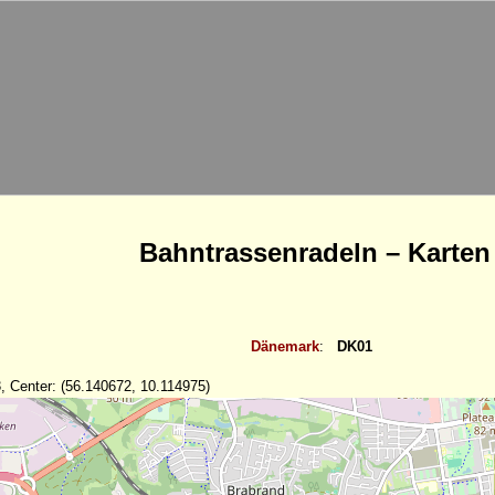
Bahntrassenradeln – Karten
Dänemark
:
DK01
, Center: (56.140672, 10.114975)