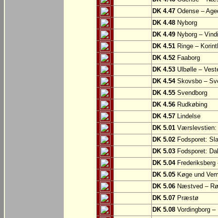
DK 4.47
Odense – Aged
DK 4.48
Nyborg
DK 4.49
Nyborg – Vind
DK 4.51
Ringe – Korint
DK 4.52
Faaborg
DK 4.53
Ulbølle – Vest
DK 4.54
Skovsbo – Sv
DK 4.55
Svendborg
DK 4.56
Rudkøbing
DK 4.57
Lindelse
DK 5.01
Værslevstien:
DK 5.02
Fodsporet: Sl
DK 5.03
Fodsporet: Da
DK 5.04
Frederiksberg
DK 5.05
Køge und Vem
DK 5.06
Næstved – R
DK 5.07
Præstø
DK 5.08
Vordingborg –