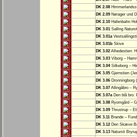
DK 2.08
Himmerlandsst
DK 2.09
Nørager und D
DK 2.10
Hafenbahn Ho
DK 3.01
Salling Naturs
DK 3.01a
Vestsallingst
DK 3.01b
Skive
DK 3.02
Alhedestien: H
DK 3.03
Viborg – Ham
DK 3.04
Silkeborg – Hi
DK 3.05
Gjernstien (Je
DK 3.06
Dronningborg (
DK 3.07
Allingåbro – 
DK 3.07a
Den blå bro:
DK 3.08
Ryomgård – Gje
DK 3.09
Thrustrup – Ebe
DK 3.11
Brande – Fund
DK 3.12
Den Skæve Ban
DK 3.13
Natursti Bryru