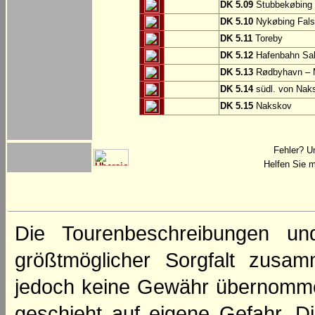
DK 5.09
Stubbekøbing
DK 5.10
Nykøbing Fals
DK 5.11
Toreby
DK 5.12
Hafenbahn Sa
DK 5.13
Rødbyhavn – 
DK 5.14
südl. von Nak
DK 5.15
Nakskov
Fehler? U
Helfen Sie m
Die Tourenbeschreibungen un
größtmöglicher Sorgfalt zusamm
jedoch keine Gewähr übernomme
geschieht auf eigene Gefahr. Di