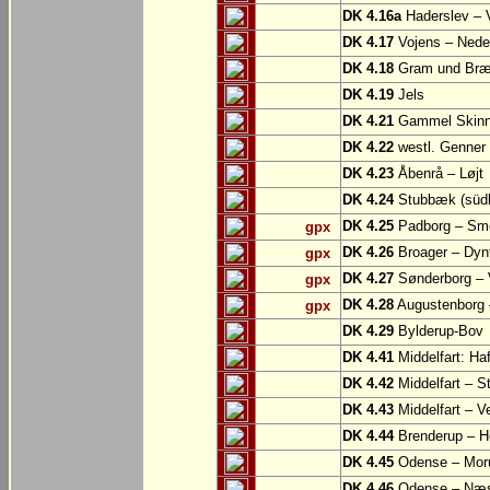
DK 4.16a
Haderslev – 
DK 4.17
Vojens – Nede
DK 4.18
Gram und Bræn
DK 4.19
Jels
DK 4.21
Gammel Skinne
DK 4.22
westl. Genner
DK 4.23
Åbenrå – Løjt
DK 4.24
Stubbæk (südl.
DK 4.25
Padborg – Sm
gpx
DK 4.26
Broager – Dyn
gpx
DK 4.27
Sønderborg – V
gpx
DK 4.28
Augustenborg 
gpx
DK 4.29
Bylderup-Bov
DK 4.41
Middelfart: Ha
DK 4.42
Middelfart – St
DK 4.43
Middelfart – V
DK 4.44
Brenderup – H
DK 4.45
Odense – Mor
DK 4.46
Odense – Næ