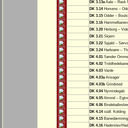
DK 3.13a
Aale – Rask 
DK 3.14
Horsens – Od
DK 3.15
Odder – Boulst
DK 3.16
Hammelbanen: 
DK 3.20
Herborg – Vi
DK 3.21
Skjern
DK 3.22
Spjald – Sørv
DK 3.24
Harboøre – Th
DK 4.01
Sønder Omme –
DK 4.02
Troldhedebanes
DK 4.03
Varde
DK 4.03a
Ansager
DK 4.03b
Grindsted
DK 4.04
Nymindegab
DK 4.05
Almind – Egtv
DK 4.06
Bindeballestien
DK 4.14
südl. Kolding
DK 4.15
Banedæmningen
DK 4.16
Haderslev/Had