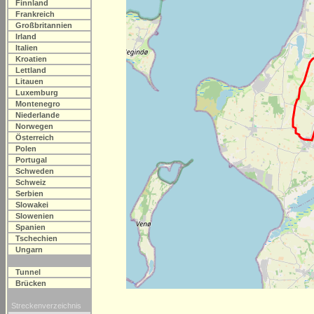
Finnland
Frankreich
Großbritannien
Irland
Italien
Kroatien
Lettland
Litauen
Luxemburg
Montenegro
Niederlande
Norwegen
Österreich
Polen
Portugal
Schweden
Schweiz
Serbien
Slowakei
Slowenien
Spanien
Tschechien
Ungarn
Tunnel
Brücken
Streckenverzeichnis