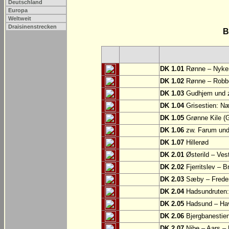
Deutschland
Europa
Weltweit
Draisinenstrecken
B
DK 1.01
Rønne – Nyke
DK 1.02
Rønne – Robb
DK 1.03
Gudhjem und z
DK 1.04
Grisestien: 
DK 1.05
Grønne Kile (G
DK 1.06
zw. Farum und
DK 1.07
Hillerød
DK 2.01
Østerild – Ves
DK 2.02
Fjerritslev – B
DK 2.03
Sæby – Frede
DK 2.04
Hadsundruten: 
DK 2.05
Hadsund – Ha
DK 2.06
Bjergbanestien
DK 2.07
Nibe – Aars –