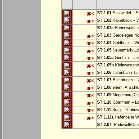
ST 1.01
Salzwedel – St
gpx
ST 1.02
Kakerbeck – W
gpx
ST 1.02a
Hohenwulsch 
ST 1.03
Gardelegen No
gpx
ST 1.04
Goldbeck – We
gpx
ST 1.05
Neuermark-Lüb
gpx
ST 1.05a
Genthin – Je
gpx
ST 1.05b
Kleinwusterw
gpx
ST 1.06
Hafenbahn Ta
gpx
ST 1.07
Bülstringen – 
gpx
ST 1.08
ehem. Anschl
gpx
ST 1.09
Magdeburg-Cra
gpx
ST 1.10
Gommern – Lob
gpx
ST 1.11
Burg – Grabow 
gpx
ST 1.12a
Hafenbahn Wi
gpx
ST 2.07f
Radewell/Osen