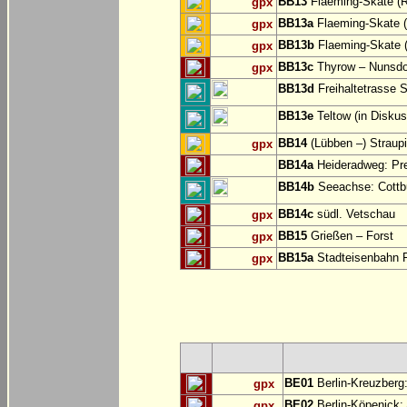
BB13
Flaeming-Skate (R
gpx
BB13a
Flaeming-Skate 
gpx
BB13b
Flaeming-Skate (
gpx
BB13c
Thyrow – Nunsdo
gpx
BB13d
Freihaltetrasse S
BB13e
Teltow (in Diskus
BB14
(Lübben –) Straup
gpx
BB14a
Heideradweg: Pre
BB14b
Seeachse: Cottb
BB14c
südl. Vetschau
gpx
BB15
Grießen – Forst
gpx
BB15a
Stadteisenbahn F
gpx
BE01
Berlin-Kreuzberg:
gpx
BE02
Berlin-Köpenick: 
gpx