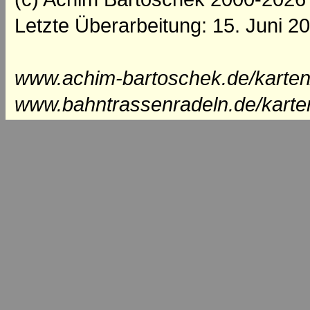
Letzte Überarbeitung: 15. Juni 2
www.achim-bartoschek.de/karten
www.bahntrassenradeln.de/karte