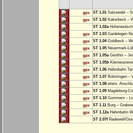
ST 1.01
Salzwedel – St
gpx
ST 1.02
Kakerbeck – W
gpx
ST 1.02a
Hohenwulsch 
ST 1.03
Gardelegen No
gpx
ST 1.04
Goldbeck – We
gpx
ST 1.05
Neuermark-Lüb
gpx
ST 1.05a
Genthin – Je
gpx
ST 1.05b
Kleinwusterw
gpx
ST 1.06
Hafenbahn Ta
gpx
ST 1.07
Bülstringen – 
gpx
ST 1.08
ehem. Anschl
gpx
ST 1.09
Magdeburg-Cra
gpx
ST 1.10
Gommern – Lob
gpx
ST 1.11
Burg – Grabow 
gpx
ST 1.12a
Hafenbahn Wi
gpx
ST 2.07f
Radewell/Osen