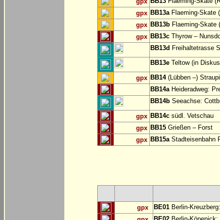
BB13
Flaeming-Skate (R
gpx
BB13a
Flaeming-Skate 
gpx
BB13b
Flaeming-Skate (
gpx
BB13c
Thyrow – Nunsdo
gpx
BB13d
Freihaltetrasse S
BB13e
Teltow (in Diskus
BB14
(Lübben –) Straup
gpx
BB14a
Heideradweg: Pre
BB14b
Seeachse: Cottb
BB14c
südl. Vetschau
gpx
BB15
Grießen – Forst
gpx
BB15a
Stadteisenbahn F
gpx
BE01
Berlin-Kreuzberg:
gpx
BE02
Berlin-Köpenick: 
gpx