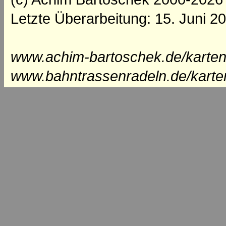
Letzte Überarbeitung: 15. Juni 2
www.achim-bartoschek.de/karten
www.bahntrassenradeln.de/karte