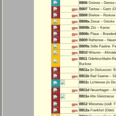
BB06
Grünow – Drense (
BB07
Tantow – Gartz (O
gpx
BB08
Brielow – Roskow 
gpx
BB08a
Ziesar – Görzke
gpx
BB08b
Zitz – Karow
gpx
BB08c
Plaue – Branden
gpx
BB09
Rathenow – Naue
gpx
BB09a
Stille Pauline: P
gpx
BB10
Wriezen – Altmäde
gpx
BB11
Oderbruchbahn-Rad
gpx
Buckow
BB11a
(in Diskussion: 
BB11b
Bad Saarow – Sil
gpx
BB11c
Lichtenow (in Dis
BB11d
Neuenhagen – Al
gpx
BB11e
Alte Gleistrasse:
BB12
Wiesenau (südl. Fr
gpx
BB12a
Frankfurt (Oder)
gpx