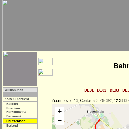
Bahn
Willkommen
DE01
DE02
DE03
DE
Kartenübersicht
Zoom-Level: 13, Center: (53.264392, 12.39137
Belgien
Bosnien-
+
Herzegowina
Dänemark
−
Deutschland
Estland