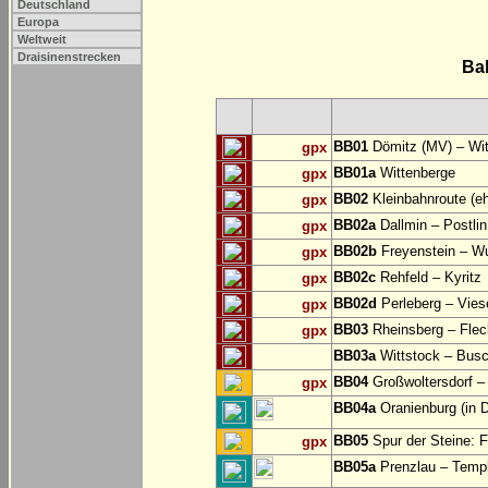
Deutschland
Europa
Weltweit
Draisinenstrecken
Ba
BB01
Dömitz (MV) – Witt
gpx
BB01a
Wittenberge
gpx
BB02
Kleinbahnroute (eh
gpx
BB02a
Dallmin – Postli
gpx
BB02b
Freyenstein – Wu
gpx
BB02c
Rehfeld – Kyritz
gpx
BB02d
Perleberg – Vie
gpx
BB03
Rheinsberg – Flec
gpx
BB03a
Wittstock – Busc
BB04
Großwoltersdorf –
gpx
BB04a
Oranienburg (in 
BB05
Spur der Steine: F
gpx
BB05a
Prenzlau – Templi