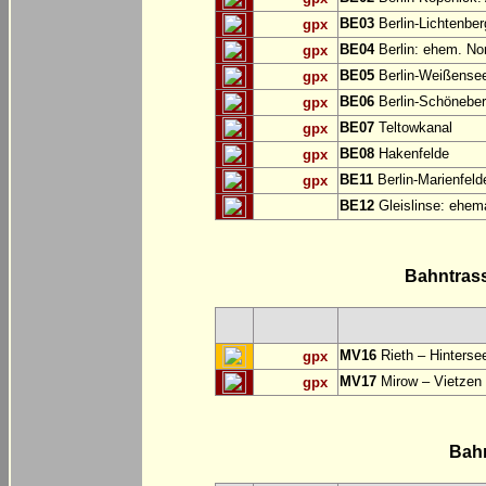
BE03
Berlin-Lichtenbe
gpx
BE04
Berlin: ehem. No
gpx
BE05
Berlin-Weißensee
gpx
BE06
Berlin-Schöneber
gpx
BE07
Teltowkanal
gpx
BE08
Hakenfelde
gpx
BE11
Berlin-Marienfeld
gpx
BE12
Gleislinse: ehem
Bahntras
MV16
Rieth – Hinterse
gpx
MV17
Mirow – Vietzen
gpx
Bah