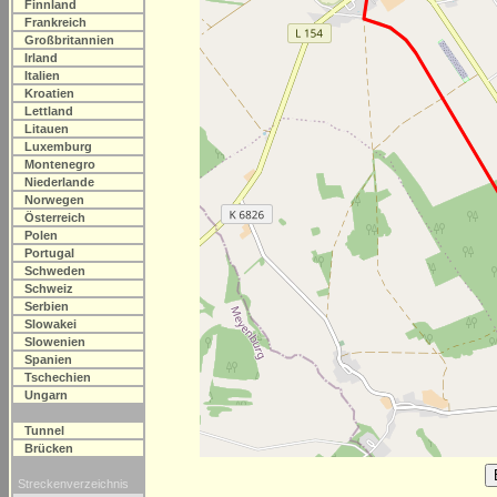
Finnland
Frankreich
Großbritannien
Irland
Italien
Kroatien
Lettland
Litauen
Luxemburg
Montenegro
Niederlande
Norwegen
Österreich
Polen
Portugal
Schweden
Schweiz
Serbien
Slowakei
Slowenien
Spanien
Tschechien
Ungarn
Tunnel
Brücken
Streckenverzeichnis