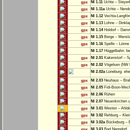
NI 1.11
Uchte – Steyer
gpx
NI 1.11a
Uchte – Nendo
gpx
NI 1.12
Vechta-Langför
gpx
NI 1.13
Lohne – Dinkla
gpx
NI 1.14
Holdorf – Dam
gpx
NI 1.15
Berge – Mensl
gpx
NI 1.16
Spelle – Lünne
gpx
NI 1.17
Hüggelbahn: be
NI 2.01
Kakenstorf – S
gpx
NI 2.02
Vögelsen (NW 
gpx
NI 2.02a
Lüneburg: ehe
NI 2.03
Neuhaus – Brahl
gpx
NI 2.05
Fidi-Boon-Wech:
gpx
NI 2.06
Rühen
gpx
NI 2.07
Neuenkirchen u
gpx
NI 3.01
Westen – Ahlden
gpx
NI 3.02
Rehburg – Klei
gpx
NI 3.02a
Bückeburg – B
gpx
NI 3.03
Bad Nenndorf
gpx