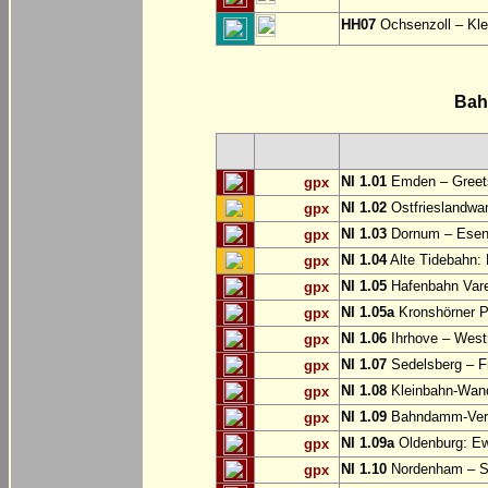
HH07
Ochsenzoll – Klei
Bah
NI 1.01
Emden – Greets
gpx
NI 1.02
Ostfrieslandwan
gpx
NI 1.03
Dornum – Ese
gpx
NI 1.04
Alte Tidebahn: 
gpx
NI 1.05
Hafenbahn Vare
gpx
NI 1.05a
Kronshörner P
gpx
NI 1.06
Ihrhove – West
gpx
NI 1.07
Sedelsberg – F
gpx
NI 1.08
Kleinbahn-Wan
gpx
NI 1.09
Bahndamm-Verb
gpx
NI 1.09a
Oldenburg: Ew
gpx
NI 1.10
Nordenham – S
gpx