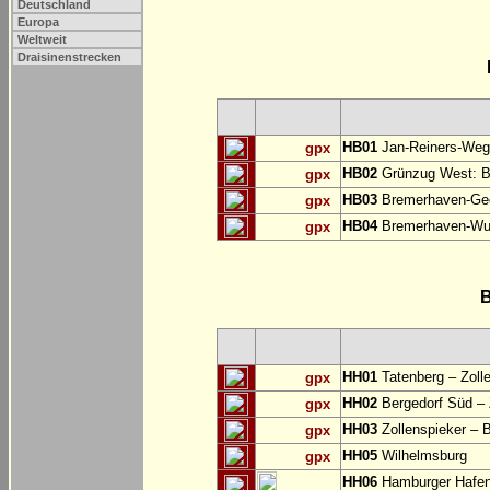
Deutschland
Europa
Weltweit
Draisinenstrecken
HB01
Jan-Reiners-Weg:
gpx
HB02
Grünzug West: B
gpx
HB03
Bremerhaven-Gee
gpx
HB04
Bremerhaven-Wul
gpx
B
HH01
Tatenberg – Zoll
gpx
HH02
Bergedorf Süd – 
gpx
HH03
Zollenspieker – 
gpx
HH05
Wilhelmsburg
gpx
HH06
Hamburger Hafe