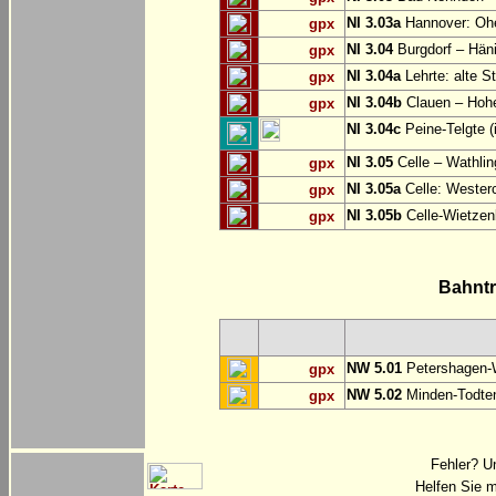
NI 3.03a
Hannover: O
gpx
NI 3.04
Burgdorf – Hän
gpx
NI 3.04a
Lehrte: alte S
gpx
NI 3.04b
Clauen – Hoh
gpx
NI 3.04c
Peine-Telgte (
NI 3.05
Celle – Wathli
gpx
NI 3.05a
Celle: Westerc
gpx
NI 3.05b
Celle-Wietzen
gpx
Bahnt
NW 5.01
Petershagen-
gpx
NW 5.02
Minden-Todte
gpx
Fehler? U
Helfen Sie m