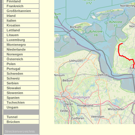
Finnland
Frankreich
Großbritannien
Irland
Italien
Kroatien
Lettland
Litauen
Luxemburg
Montenegro
Niederlande
Norwegen
Österreich
Polen
Portugal
Schweden
Schweiz
Serbien
Slowakei
Slowenien
Spanien
Tschechien
Ungarn
Tunnel
Brücken
Streckenverzeichnis