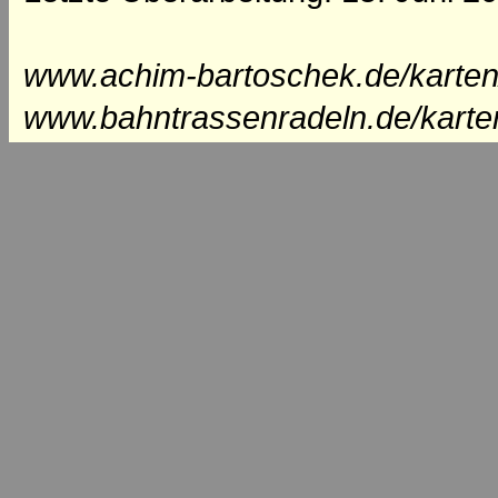
www.achim-bartoschek.de/karten
www.bahntrassenradeln.de/karte