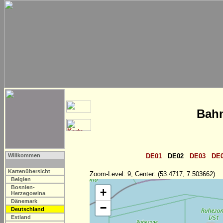
Bahn
Willkommen
DE01
DE02
DE03
DE
Kartenübersicht
Zoom-Level: 9, Center: (53.4717, 7.503662)
Belgien
Bosnien-
+
Herzegowina
Dänemark
−
Deutschland
Estland