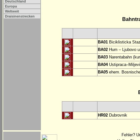
Deutschland
Europa
Weltweit
Draisinenstrecken
Bahntr
BA01
Biciklisticka Sta
BA02
Hum – Ljubovo un
BA03
Narentabahn (kur
BA04
Ustipraca–Miljevi
BA05
ehem. Bosnische
HR02
Dubrovnik
Fehler? U