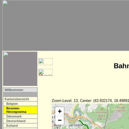
Bahn
Willkommen
Kartenübersicht
Zoom-Level: 13, Center: (43.832174, 18.49891
Belgien
Bosnien-
+
Herzegowina
Dänemark
−
Deutschland
Estland