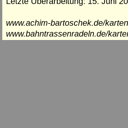
Letzte Überarbeitung: 15. Juni 2
www.achim-bartoschek.de/karten
www.bahntrassenradeln.de/karte