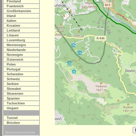
Finnland
Frankreich
Großbritannien
Irland
Italien
Kroatien
Lettland
Litauen
Luxemburg
Montenegro
Niederlande
Norwegen
Österreich
Polen
Portugal
Schweden
Schweiz
Serbien
Slowakei
Slowenien
Spanien
Tschechien
Ungarn
Tunnel
Brücken
Streckenverzeichnis