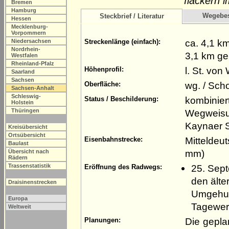
flackern 
Bremen
Hamburg
Wegebe
Steckbrief / Literatur
Hessen
Mecklenburg-
Vorpommern
ca. 4,1 k
Niedersachsen
Streckenlänge (einfach):
Nordrhein-
3,1 km ge
Westfalen
Rheinland-Pfalz
l. St. vo
Höhenprofil:
Saarland
Sachsen
wg. / Scho
Oberfläche:
Sachsen-Anhalt
Schleswig-
kombinier
Status / Beschilderung:
Holstein
Thüringen
Wegweisun
Kaynaer 
Kreisübersicht
Ortsübersicht
Mitteldeu
Eisenbahnstrecke:
Baulast
mm)
Übersicht nach
Rädern
Trassenstatistik
25. Sep
Eröffnung des Radwegs:
den ält
Draisinenstrecken
Umgehun
Europa
Tagewer
Weltweit
Die gepla
Planungen: