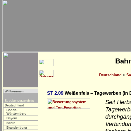
Bahn
Deutschland
>
Sa
Willkommen
ST 2.09
Weißenfels – Tagewerben (in 
Streckenverzeichnis
Seit Herb
Deutschland
Tagewerbe
Baden-
Württemberg
durchgän
Bayern
Verbindun
Berlin
Brandenburg