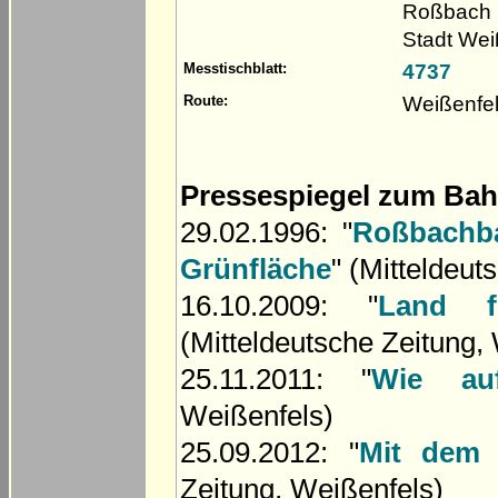
Roßbach 
Stadt We
4737
Messtischblatt:
Weißenfe
Route:
Pressespiegel zum Bah
29.02.1996: "
Roßbachba
Grünfläche
" (Mitteldeut
16.10.2009: "
Land f
(Mitteldeutsche Zeitung,
25.11.2011: "
Wie au
Weißenfels)
25.09.2012: "
Mit dem 
Zeitung, Weißenfels)