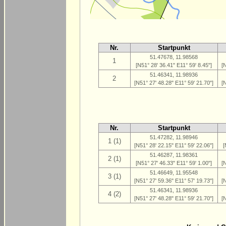
Nr.
Startpunkt
51.47678, 11.98568
1
[N51° 28' 36.41" E11° 59' 8.45"]
[
51.46341, 11.98936
2
[N51° 27' 48.28" E11° 59' 21.70"]
[
Nr.
Startpunkt
51.47282, 11.98946
1 (1)
[N51° 28' 22.15" E11° 59' 22.06"]
[
51.46287, 11.98361
2 (1)
[N51° 27' 46.33" E11° 59' 1.00"]
[
51.46649, 11.95548
3 (1)
[N51° 27' 59.36" E11° 57' 19.73"]
[
51.46341, 11.98936
4 (2)
[N51° 27' 48.28" E11° 59' 21.70"]
[