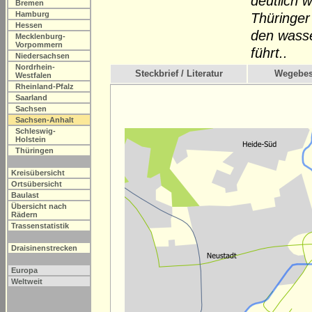
deutlich 
Bremen
Hamburg
Thüringer 
Hessen
den wass
Mecklenburg-
Vorpommern
führt..
Niedersachsen
Nordrhein-
Steckbrief / Literatur
Wegebes
Westfalen
Rheinland-Pfalz
Saarland
Sachsen
Sachsen-Anhalt
Schleswig-
Holstein
Thüringen
Kreisübersicht
Ortsübersicht
Baulast
Übersicht nach
Rädern
Trassenstatistik
Draisinenstrecken
Europa
Weltweit