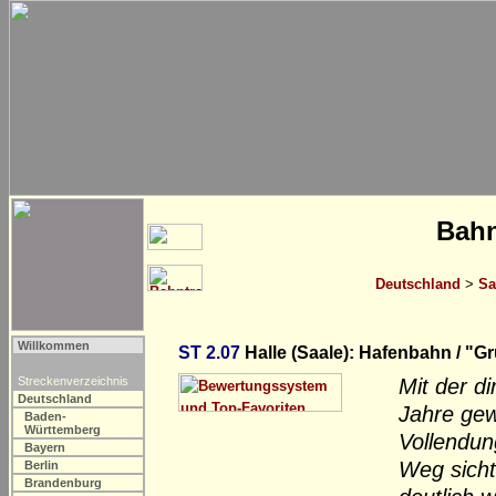
Bahn
Deutschland
>
Sa
Willkommen
ST 2.07
Halle (Saale): Hafenbahn / "G
Streckenverzeichnis
Mit der d
Deutschland
Jahre gew
Baden-
Württemberg
Vollendun
Bayern
Weg sicht
Berlin
Brandenburg