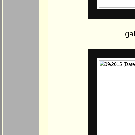
... ga