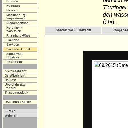
deutlich 
Bremen
Hamburg
Thüringer 
Hessen
den wass
Mecklenburg-
Vorpommern
führt..
Niedersachsen
Nordrhein-
Steckbrief / Literatur
Wegebes
Westfalen
Rheinland-Pfalz
Saarland
Sachsen
Sachsen-Anhalt
Schleswig-
Holstein
Thüringen
Kreisübersicht
Ortsübersicht
Baulast
Übersicht nach
Rädern
Trassenstatistik
Draisinenstrecken
Europa
Weltweit