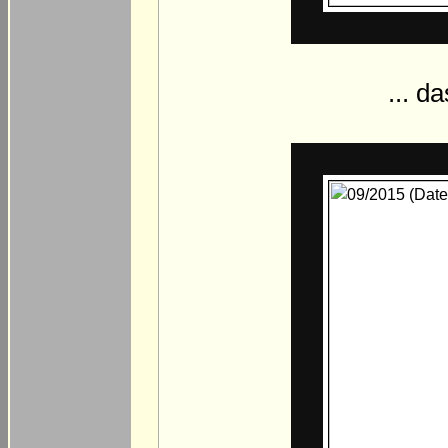
... d