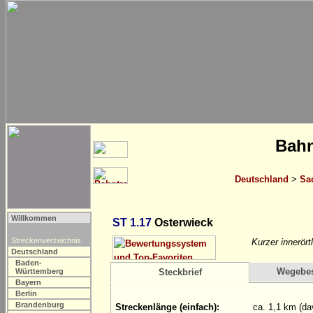
Bahn
Deutschland
>
Sa
Willkommen
ST 1.17
Osterwieck
Streckenverzeichnis
Kurzer innerört
Deutschland
Baden-
Wegebe
Württemberg
Steckbrief
Bayern
Berlin
Brandenburg
Streckenlänge (einfach):
ca. 1,1 km (da