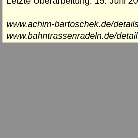
Letzte Überarbeitung: 15. Juni 2
www.achim-bartoschek.de/details
www.bahntrassenradeln.de/detail