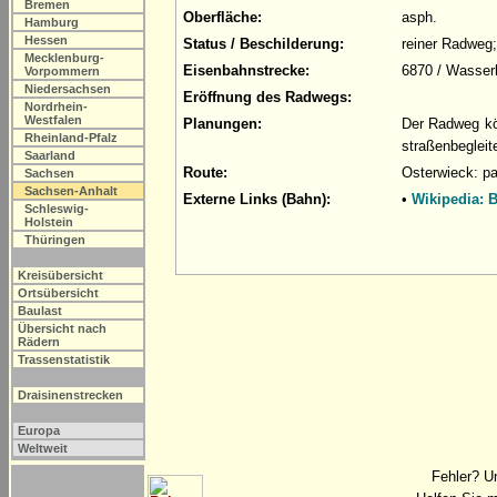
Bremen
Oberfläche:
asph.
Hamburg
Hessen
Status / Beschilderung:
reiner Radweg
Mecklenburg-
Eisenbahnstrecke:
6870 / Wasser
Vorpommern
Niedersachsen
Eröffnung des Radwegs:
Nordrhein-
Westfalen
Planungen:
Der Radweg kön
Rheinland-Pfalz
straßenbegleit
Saarland
Route:
Osterwieck: p
Sachsen
Sachsen-Anhalt
Externe Links (Bahn):
•
Wikipedia: 
Schleswig-
Holstein
Thüringen
Kreisübersicht
Ortsübersicht
Baulast
Übersicht nach
Rädern
Trassenstatistik
Draisinenstrecken
Europa
Weltweit
Fehler? U