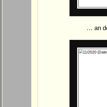
… an d