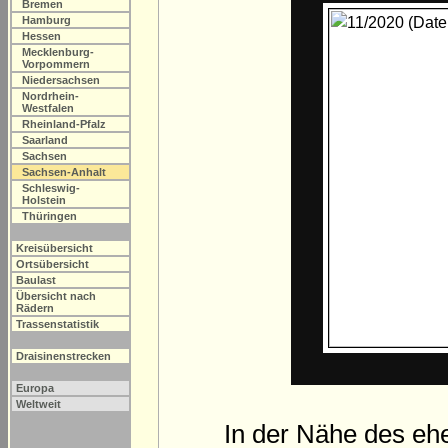
Bremen
Hamburg
Hessen
Mecklenburg-
Vorpommern
Niedersachsen
Nordrhein-
Westfalen
Rheinland-Pfalz
Saarland
Sachsen
Sachsen-Anhalt
Schleswig-
Holstein
Thüringen
Kreisübersicht
Ortsübersicht
Baulast
Übersicht nach
Rädern
Trassenstatistik
Draisinenstrecken
Europa
Weltweit
In der Nähe des eh