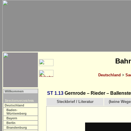
Bahn
Deutschland
>
Sa
Willkommen
ST 1.13
Gernrode – Rieder – Ballenst
Streckenverzeichnis
Steckbrief / Literatur
(keine Wege
Deutschland
Baden-
Württemberg
Bayern
Berlin
Brandenburg