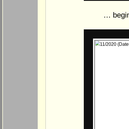
… begi