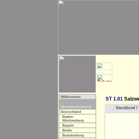
Willkommen
ST 1.01
Salzwe
Streckenverzeichnis
Steckbrief / 
Deutschland
Baden-
Württemberg
Bayern
Berlin
Brandenburg