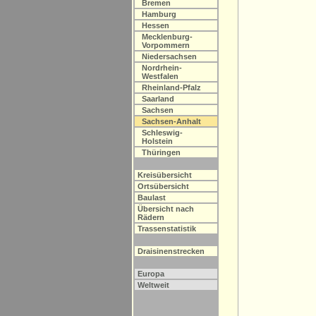
Bremen
Hamburg
Hessen
Mecklenburg-
Vorpommern
Niedersachsen
Nordrhein-
Westfalen
Rheinland-Pfalz
Saarland
Sachsen
Sachsen-Anhalt
Schleswig-
Holstein
Thüringen
Kreisübersicht
Ortsübersicht
Baulast
Übersicht nach
Rädern
Trassenstatistik
Draisinenstrecken
Europa
Weltweit