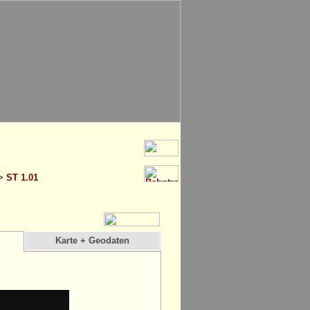
>
ST 1.01
Karte + Geodaten