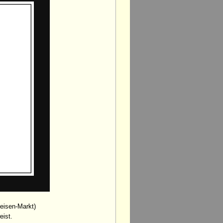
feisen-Markt)
eist.