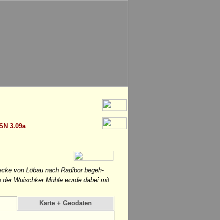
SN 3.09a
recke von Löbau nach Radibor begeh-
n der Wuischker Mühle wurde dabei mit
Karte + Geodaten