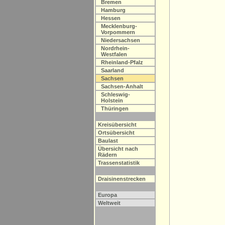
Bremen
Hamburg
Hessen
Mecklenburg-
Vorpommern
Niedersachsen
Nordrhein-
Westfalen
Rheinland-Pfalz
Saarland
Sachsen
Sachsen-Anhalt
Schleswig-
Holstein
Thüringen
Kreisübersicht
Ortsübersicht
Baulast
Übersicht nach
Rädern
Trassenstatistik
Draisinenstrecken
Europa
Weltweit