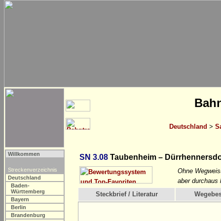
Bahn
Deutschland
>
S
Willkommen
SN 3.08
Taubenheim – Dürrhennersdo
Streckenverzeichnis
Ohne Wegweisun
Deutschland
aber durchaus 
Baden-
Württemberg
Steckbrief / Literatur
Wegebes
Bayern
Berlin
Brandenburg