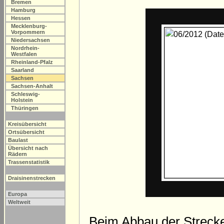
Bremen
Hamburg
Hessen
Mecklenburg-
Vorpommern
Niedersachsen
Nordrhein-
Westfalen
Rheinland-Pfalz
Saarland
Sachsen
Sachsen-Anhalt
Schleswig-
Holstein
Thüringen
Kreisübersicht
Ortsübersicht
Baulast
Übersicht nach
Rädern
Trassenstatistik
Draisinenstrecken
Europa
Weltweit
Beim Abbau der Strecke (