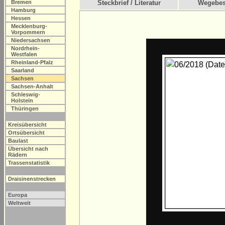
Bremen
Steckbrief / Literatur
Wegebes
Hamburg
Hessen
Mecklenburg-
Vorpommern
Niedersachsen
Nordrhein-
Westfalen
Rheinland-Pfalz
Saarland
Sachsen
Sachsen-Anhalt
Schleswig-
Holstein
Thüringen
Kreisübersicht
Ortsübersicht
Baulast
Übersicht nach
Rädern
Trassenstatistik
Draisinenstrecken
Europa
Weltweit