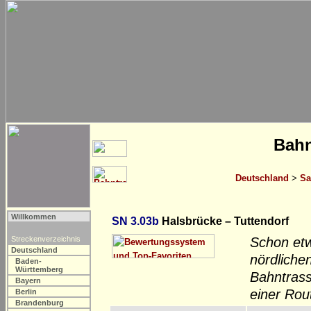
Bahn
Deutschland
>
Sa
Willkommen
SN 3.03b
Halsbrücke – Tuttendorf
Streckenverzeichnis
Schon etw
Deutschland
nördliche
Baden-
Württemberg
Bahntrass
Bayern
einer Rou
Berlin
Brandenburg