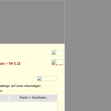
als
>
SH 2.12
adwegs auf einer ehemaligen
st.
Karte + Geodaten