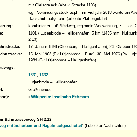
mit Gleisdreieck (Abzw. Strecke 1103)
wg.; Verbindungsstück asph.; im Frühjahr 2018 wurde ein Abs
Bauschutt aufgeführt (erhöhte Plattengefahr)
derung:
kombinierter Fuß-/Radweg; regionale Wegweisung; z. T. als
e:
1101 / Lütjenbrode – Heiligenhafen; 5 km (1435 mm; Nullpunk
2.13)
ahnstrecke:
17. Januar 1898 (Oldenburg – Heiligenhafen), 23. Oktober 19
Bahnstrecke:
15. Mai 1963 (Pv Lütjenbrode – Burg), 30. Mai 1976 (Pv Lütj
1984 (Gv Lütjenbrode – Heiligenhafen)
adwegs:
:
1631
,
1632
Lütjenbrode – Heiligenhafen
f:
Großenbrode
ahn):
•
Wikipedia: Inselbahn Fehmarn
um Bahntrassenweg SH 2.12
eg mit Scherben und Nägeln aufgeschüttet
" (Lübecker Nachrichten)