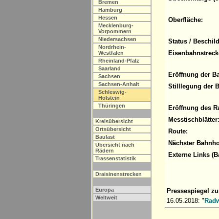
Bremen
Hamburg
Hessen
Oberfläche:
Mecklenburg-
Vorpommern
Niedersachsen
Status / Beschil
Nordrhein-
Eisenbahnstreck
Westfalen
Rheinland-Pfalz
Saarland
Eröffnung der B
Sachsen
Sachsen-Anhalt
Stilllegung der 
Schleswig-
Holstein
Thüringen
Eröffnung des R
Messtischblätter
Kreisübersicht
Ortsübersicht
Route:
Baulast
Nächster Bahnho
Übersicht nach
Rädern
Externe Links (B
Trassenstatistik
Draisinenstrecken
Europa
Pressespiegel z
Weltweit
16.05.2018: "
Radw