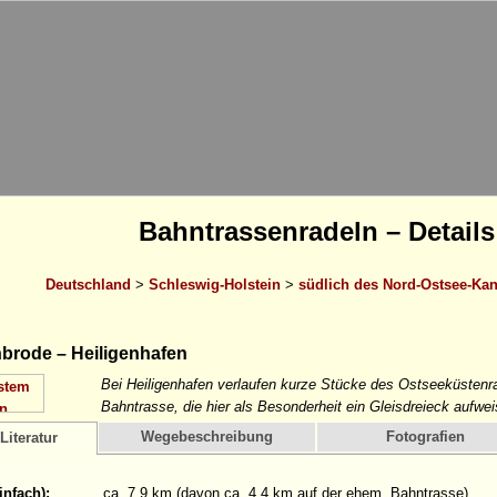
Bahntrassenradeln – Details
Deutschland
>
Schleswig-Holstein
>
südlich des Nord-Ostsee-Kan
brode – Heiligenhafen
Bei Heiligenhafen verlaufen kurze Stücke des Ostseeküstenr
Bahntrasse, die hier als Besonderheit ein Gleisdreieck aufwei
Wegebeschreibung
Fotografien
Literatur
infach):
ca. 7,9 km (davon ca. 4,4 km auf der ehem. Bahntrasse)