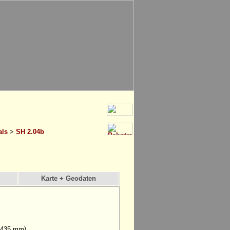
als
>
SH 2.04b
Karte + Geodaten
(1435 mm)