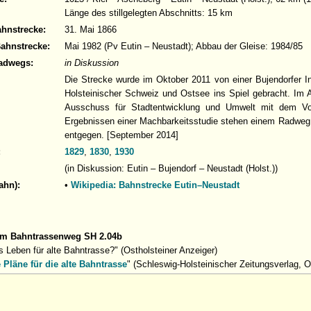
Länge des stillgelegten Abschnitts: 15 km
ahnstrecke:
31. Mai 1866
Bahnstrecke:
Mai 1982 (Pv Eutin – Neustadt); Abbau der Gleise: 1984/85
adwegs:
in Diskussion
Die Strecke wurde im Oktober 2011 von einer Bujendorfer In
Holsteinischer Schweiz und Ostsee ins Spiel gebracht. Im A
Ausschuss für Stadtentwicklung und Umwelt mit dem Vor
Ergebnissen einer Machbarkeitsstudie stehen einem Radweg 
entgegen. [September 2014]
:
1829
,
1830
,
1930
(in Diskussion: Eutin – Bujendorf – Neustadt (Holst.))
ahn):
•
Wikipedia: Bahnstrecke Eutin–Neustadt
um Bahntrassenweg SH 2.04b
 Leben für alte Bahntrasse?" (Ostholsteiner Anzeiger)
 Pläne für die alte Bahntrasse
" (Schleswig-Holsteinischer Zeitungsverlag, O