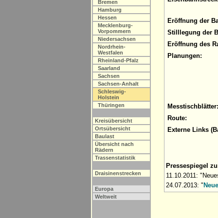
Bremen
Hamburg
Hessen
Eröffnung der B
Mecklenburg-
Vorpommern
Stilllegung der 
Niedersachsen
Eröffnung des R
Nordrhein-
Westfalen
Planungen:
Rheinland-Pfalz
Saarland
Sachsen
Sachsen-Anhalt
Schleswig-
Holstein
Thüringen
Messtischblätter
Route:
Kreisübersicht
Ortsübersicht
Externe Links (B
Baulast
Übersicht nach
Rädern
Trassenstatistik
Pressespiegel z
Draisinenstrecken
11.10.2011: "Neues
24.07.2013: "
Neue
Europa
Weltweit