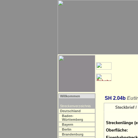
Willkommen
SH 2.04b
Euti
Streckenverzeichnis
Steckbrief / 
Deutschland
Baden-
Württemberg
Streckenlänge (e
Bayern
Berlin
Oberfläche:
Brandenburg
Eisenbahnstreck