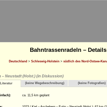
Bahntrassenradeln – Details
Deutschland
>
Schleswig-Holstein
>
südlich des Nord-Ostsee-Kan
n – Neustadt (Holst.) (in Diskussion)
(keine Wegebeschreibung)
(keine Fotografien)
Literatur
infach):
ca. 11,5 km geplant
e:
1023 / Kiel – Ascheberg – Eutin – Neustadt (Holst.); 62 km 