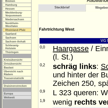
Radwande
Bremen
Hamburg
Steckbrief
Wegebes
Hessen
Mecklenburg-
Vorpommern
Niedersachsen
Nordrhein-
Westfalen
Fahrtrichtung West
Rheinland-Pfalz
Saarland
Sachsen
VG 
Sachsen-Anhalt
Schleswig-
Haargasse
/ Ei
0,0
Holstein
Thüringen
(l. St.)
Kreisübersicht
schräg links
:
S
Ortsübersicht
0,2
Baulast
Übersicht nach
und hinter der B
Rädern
Trassenstatistik
Zeichen 250, spä
Draisinenstrecken
L 323 queren: W
0,9
Europa
Weltweit
wenig
rechts ve
1,9