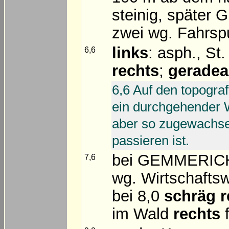
steinig, später Gr
zwei wg. Fahrsp
links
: asph., St
6,6
rechts
;
gerade
6,6 Auf den topogra
ein durchgehender W
aber so zugewachse
passieren ist.
bei GEMMERICH d
7,6
wg. Wirtschafts
bei 8,0
schräg r
im Wald
rechts
f