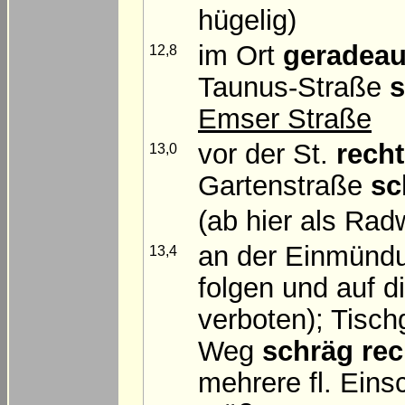
hügelig)
im Ort
geradea
12,8
Taunus-Straße
s
Emser Straße
vor der St.
rech
13,0
Gartenstraße
sc
(ab hier als Ra
an der Einmün
13,4
folgen und auf d
verboten); Tisc
Weg
schräg rec
mehrere fl. Eins