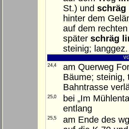
St.) und
schräg 
hinter dem Gelän
auf dem rechten 
später
schräg l
steinig; langgez. 
VG
am Querweg Fo
24,4
Bäume; steinig, 
Bahntrasse verlä
bei „Im Mühlent
25,0
entlang
am Ende des wg
25,5