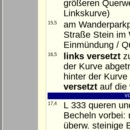
größeren Querweg
Linkskurve)
am Wanderparkpl
15,5
Straße Stein im W
Einmündung / Q
links versetzt
zu
16,5
der Kurve abge
hinter der Kurve
versetzt
auf die
VG
L 333 queren un
17,4
Becheln vorbei: 
überw. steinige B