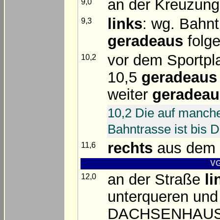
an der Kreuzun
9,0
links
: wg. Bahnt
9,3
geradeaus
folg
vor dem Sportpla
10,2
10,5
geradeaus
weiter
geradeau
10,2 Die auf manch
Bahntrasse ist bis 
rechts
aus dem W
11,6
VG
an der Straße
li
12,0
unterqueren un
DACHSENHAU