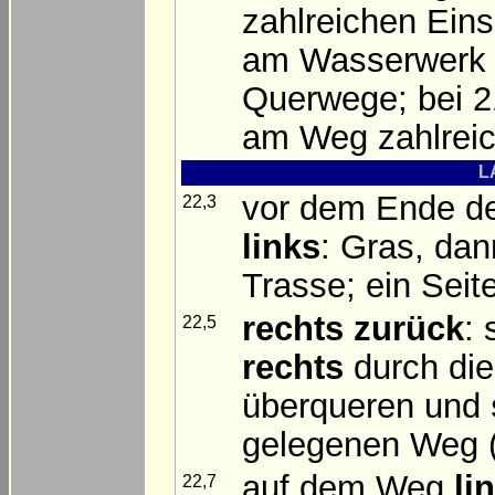
zahlreichen Ein
am Wasserwerk 
Querwege; bei 21
am Weg zahlreich
L
vor dem Ende d
22,3
links
: Gras, da
Trasse; ein Sei
rechts zurück
: 
22,5
rechts
durch die
überqueren und
gelegenen Weg (
auf dem Weg
li
22,7