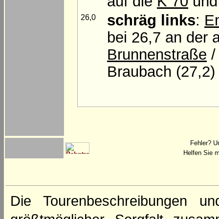
auf die
K 70
und
schräg links
:
E
26,0
bei 26,7 an der 
Brunnenstraße
Braubach (27,2)
Fehler? U
Helfen Sie m
Die Tourenbeschreibungen un