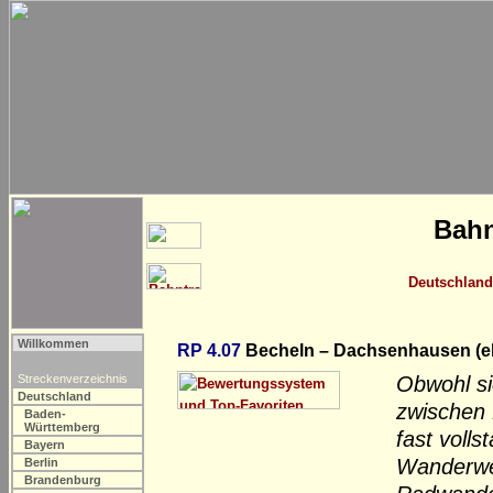
Bahn
Deutschland
Willkommen
RP 4.07
Becheln – Dachsenhausen (e
Streckenverzeichnis
Obwohl si
Deutschland
zwischen 
Baden-
Württemberg
fast volls
Bayern
Wanderweg
Berlin
Brandenburg