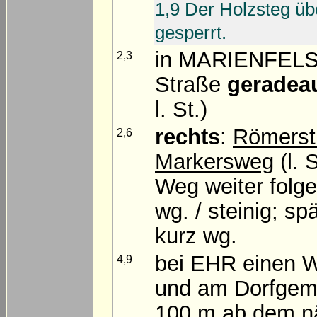
1,9 Der Holzsteg üb
gesperrt.
in MARIENFEL
2,3
Straße
geradea
l. St.)
rechts
:
Römerst
2,6
Markersweg
(l. 
Weg weiter folge
wg. / steinig; sp
kurz wg.
bei EHR einen 
4,9
und am Dorfgeme
100 m ab dem nä