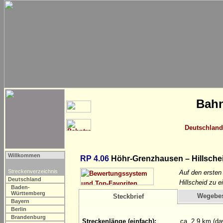
Bahn
Deutschland
Willkommen
RP 4.06
Höhr-Grenzhausen – Hillsche
Streckenverzeichnis
Auf den ersten
Deutschland
Hillscheid zu
Baden-
Württemberg
Wegebe
Steckbrief
Bayern
Berlin
Brandenburg
Streckenlänge (einfach):
ca. 2,9 km (da