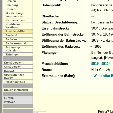
Bremen
Höhenprofil:
kontinuierlich
Hamburg
Hessen
m!) bis Hillsc
Mecklenburg-
Oberfläche:
wg.
Vorpommern
Niedersachsen
Status / Beschilderung:
kombinierter F
Nordrhein-
Westfalen
Eisenbahnstrecke:
3034 / Grenzau
Rheinland-Pfalz
Eröffnung der Bahnstrecke:
30. Mai 1884 (
Saarland
Sachsen
Stilllegung der Bahnstrecke:
1972 (Pv, dan
Sachsen-Anhalt
Eröffnung des Radwegs:
1996
Schleswig-
Holstein
Planungen:
Ein Teil der 
Thüringen
tangiert. [Nov
Kreisübersicht
Messtischblätter:
5511*
,
5512*
Ortsübersicht
Route:
Höhr-Grenzhau
Baulast
Übersicht nach
Externe Links (Bahn):
•
Wikipedia: 
Rädern
Trassenstatistik
Draisinenstrecken
Europa
Weltweit
Fehler? U