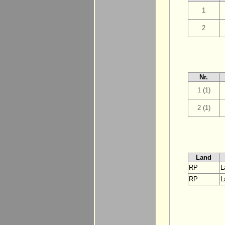
1
2
Nr.
1 (1)
2 (1)
Land
RP
L
RP
L