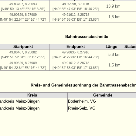
49.83707, 8.25093
49.92998, 8.31118
13,9 km
[N49° 50' 13.45" E8° 15' 3.35"]
[N49° 55' 47.93" E8° 18' 40.25"]
49.90629, 8.27909
49.91612, 8.28718
1,5 km
[N49° 54' 22.64" E8° 16' 44.72"]
[N49° 54' 58.03" E8° 17' 13.85"]
Bahntrassenabschnitte
Startpunkt
Endpunkt
Länge
Statu
49.86467, 8.25082
49.90635, 8.27910
5,8 km
[N49° 51' 52.81" E8° 15' 2.95"]
[N49° 54' 22.86" E8° 16' 44.76"]
49.90629, 8.27909
49.91612, 8.28718
1,5 km
[N49° 54' 22.64" E8° 16' 44.72"]
[N49° 54' 58.03" E8° 17' 13.85"]
Kreis- und Gemeindezuordnung der Bahntrassenabschn
Kreis
Gemeinde
andkreis Mainz-Bingen
Bodenheim, VG
andkreis Mainz-Bingen
Rhein-Selz, VG