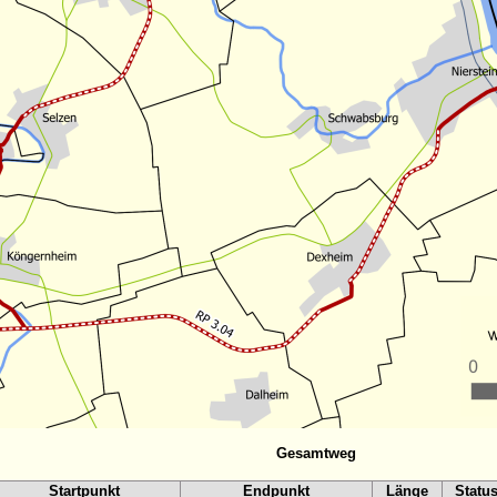
Gesamtweg
Startpunkt
Endpunkt
Länge
Statu