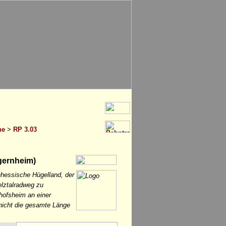
he
>
RP 3.03
gernheim)
nhessische Hügelland, der
elztalradweg zu
hofsheim an einer
icht die gesamte Länge