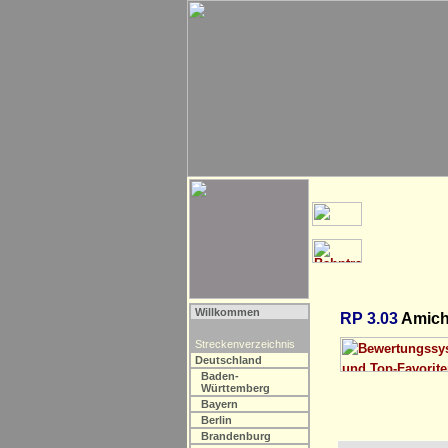
Willkommen
RP 3.03
Amich
Streckenverzeichnis
Deutschland
Baden-
Württemberg
Bayern
Berlin
Brandenburg