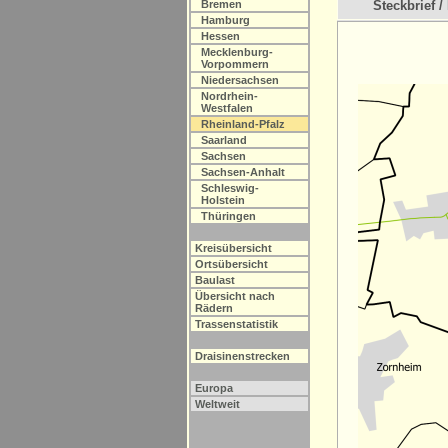
Bremen
Steckbrief / 
Hamburg
Hessen
Mecklenburg-
Vorpommern
Niedersachsen
Nordrhein-
Westfalen
Rheinland-Pfalz
Saarland
Sachsen
Sachsen-Anhalt
Schleswig-
Holstein
Thüringen
Kreisübersicht
Ortsübersicht
Baulast
Übersicht nach
Rädern
Trassenstatistik
Draisinenstrecken
Europa
Weltweit