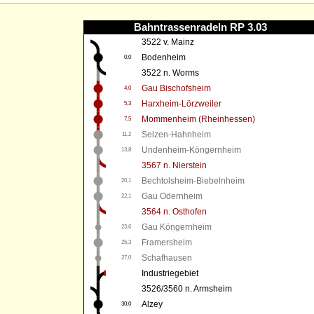
Bahntrassenradeln RP 3.03
3522 v. Mainz
Bodenheim
0,0
3522 n. Worms
Gau Bischofsheim
4,0
Harxheim-Lörzweiler
5,3
Mommenheim (Rheinhessen)
7,5
Selzen-Hahnheim
11,2
Undenheim-Köngernheim
13,8
3567 n. Nierstein
Bechtolsheim-Biebelnheim
20,1
Gau Odernheim
22,1
3564 n. Osthofen
Gau Köngernheim
23,6
Framersheim
25,3
Schafhausen
27,0
Industriegebiet
3526/3560 n. Armsheim
Alzey
30,0