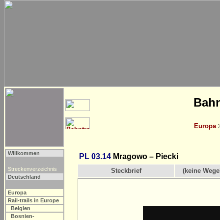
Bahn
Europa
Willkommen
PL 03.14
Mragowo – Piecki
Streckenverzeichnis
Steckbrief
(keine Wege
Deutschland
Europa
Rail-trails in Europe
Belgien
Bosnien-