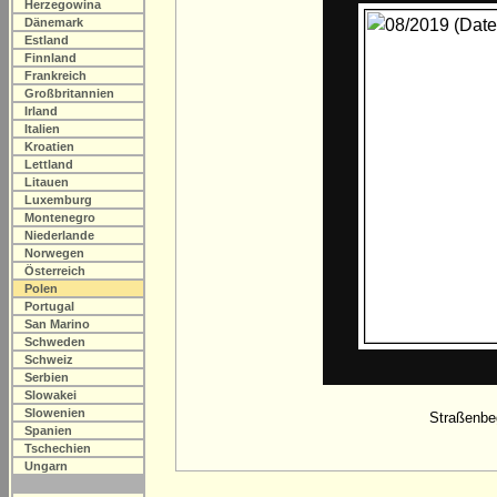
Herzegowina
Dänemark
Estland
Finnland
Frankreich
Großbritannien
Irland
Italien
Kroatien
Lettland
Litauen
Luxemburg
Montenegro
Niederlande
Norwegen
Österreich
Polen
Portugal
San Marino
Schweden
Schweiz
Serbien
Slowakei
Slowenien
Straßenbeg
Spanien
Tschechien
Ungarn