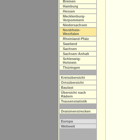
Bremen
Hamburg
Hessen
Mecklenburg-
Vorpommern
Niedersachsen
Nordrhein-
Westfalen
Rheinland-Pfalz
Saarland
Sachsen
Sachsen-Anhalt
Schleswig-
Holstein
Thüringen
Kreisübersicht
Ortsübersicht
Baulast
Übersicht nach
Rädern
Trassenstatistik
Draisinenstrecken
Europa
Weltweit