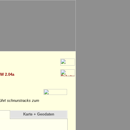
W 2.04a
ührt schnurstracks zum
Karte + Geodaten