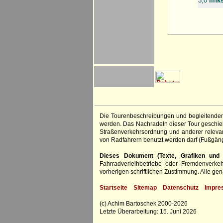
3,0
link
Die Tourenbeschreibungen und begleitenden
werden. Das Nachradeln dieser Tour geschieht
Straßenverkehrsordnung und anderer relevan
von Radfahrern benutzt werden darf (Fußgän
Dieses Dokument (Texte, Grafiken und F
Fahrradverleihbetriebe oder Fremdenverke
vorherigen schriftlichen Zustimmung. Alle 
Startseite
Sitemap
Datenschutz
Impre
(c) Achim Bartoschek 2000-2026
Letzte Überarbeitung: 15. Juni 2026