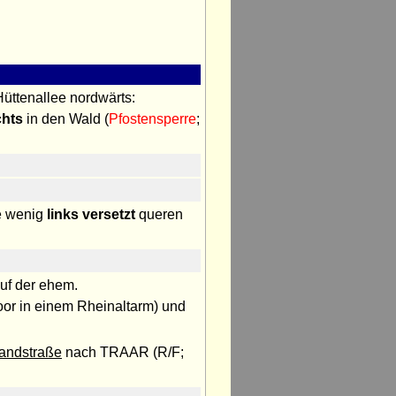
üttenallee nordwärts:
chts
in den Wald (
Pfostensperre
;
e wenig
links versetzt
queren
uf der ehem.
or in einem Rheinaltarm) und
andstraße
nach TRAAR (R/F;