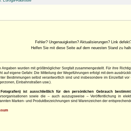
s
: Euroga-Radroute
Fehler? Ungenauigkeiten? Aktualisierungen? Link defekt
Helfen Sie mit diese Seite auf dem neuesten Stand zu halt
 Angaben wurden mit größtmöglicher Sorgfalt zusammengestellt. Für ihre Richt
 auf eigene Gefahr. Die Mitteilung der Wegeführungen erfolgt mit dem ausdrückli
ter Bestimmungen selbst verantwortlich sind und insbesondere im Einzelfall vor
gerzonen, Einbahnstraßen usw.).
otografien) ist ausschließlich für den persönlichen Gebrauch bestimmt
hrsorganisationen sowie die – auch auszugsweise – Veröffentlichung in elekt
genannten Marken- und Produktbezeichnungen sind Warenzeichen der entsprechend
ssum