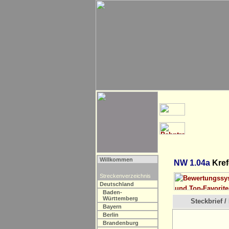
Willkommen
NW 1.04a
Kref
Streckenverzeichnis
Deutschland
Baden-
Württemberg
Steckbrief / 
Bayern
Berlin
Brandenburg