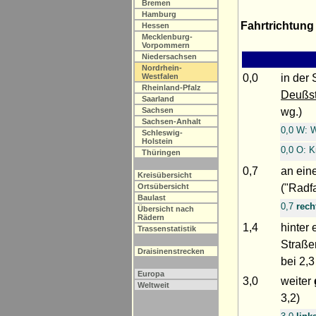
Bremen
Hamburg
Fahrtrichtung
Hessen
Mecklenburg-
Vorpommern
Niedersachsen
Nordrhein-
0,0
in der
Westfalen
Rheinland-Pfalz
Deußs
Saarland
wg.)
Sachsen
Sachsen-Anhalt
0,0 W: W
Schleswig-
Holstein
0,0 O: K
Thüringen
0,7
an ei
Kreisübersicht
("Radf
Ortsübersicht
Baulast
0,7
rech
Übersicht nach
Rädern
1,4
hinter
Trassenstatistik
Straße
Draisinenstrecken
bei 2,
Europa
3,0
weiter
Weltweit
3,2)