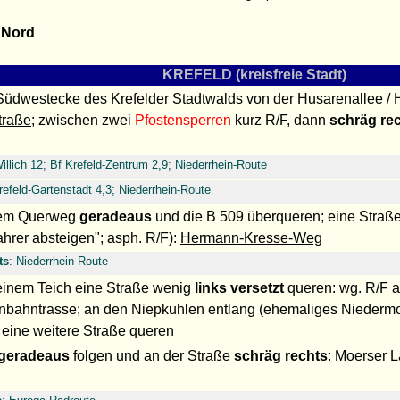
 Nord
KREFELD (kreisfreie Stadt)
 Südwestecke des Krefelder Stadtwalds von der Husarenallee / H
traße
; zwischen zwei
Pfostensperren
kurz R/F, dann
schräg re
illich 12; Bf Krefeld-Zentrum 2,9; Niederrhein-Route
refeld-Gartenstadt 4,3; Niederrhein-Route
nem Querweg
geradeaus
und die B 509 überqueren; eine Straß
ahrer absteigen"; asph. R/F):
Hermann-Kresse-Weg
ts
: Niederrhein-Route
 einem Teich eine Straße wenig
links versetzt
queren: wg. R/F a
nbahntrasse; an den Niepkuhlen entlang (ehemaliges Niedermo
3 eine weitere Straße queren
geradeaus
folgen und an der Straße
schräg rechts
:
Moerser L