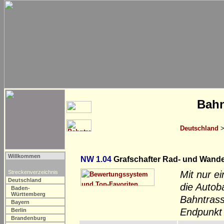
Bahn
Deutschland
Willkommen
NW 1.04
Grafschafter Rad- und Wande
Streckenverzeichnis
Mit nur e
Deutschland
die Autob
Baden-
Württemberg
Bahntras
Bayern
Endpunkt 
Berlin
Brandenburg