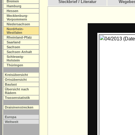
Bremen
Steckbrief / Literatur
Wegebes
Hamburg
Hessen
Mecklenburg-
Vorpommern
Niedersachsen
Nordrhein-
Westfalen
Rheinland-Pfalz
Saarland
Sachsen
Sachsen-Anhalt
Schleswig-
Holstein
Thüringen
Kreisübersicht
Ortsübersicht
Baulast
Übersicht nach
Rädern
Trassenstatistik
Draisinenstrecken
Europa
Weltweit