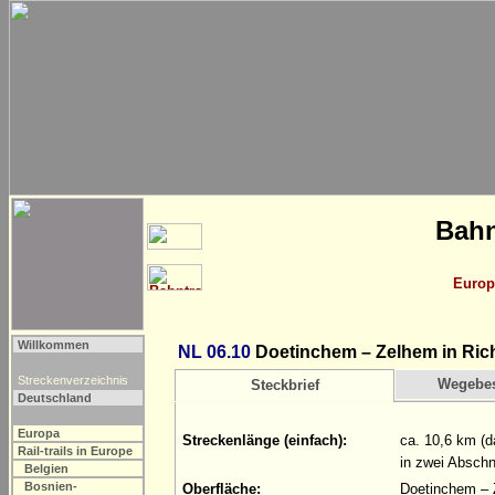
Bahn
Europ
Willkommen
NL 06.10
Doetinchem – Zelhem in Ric
Streckenverzeichnis
Wegebe
Steckbrief
Deutschland
Europa
Streckenlänge (einfach):
ca. 10,6 km (d
Rail-trails in Europe
in zwei Abschn
Belgien
Bosnien-
Oberfläche:
Doetinchem – 