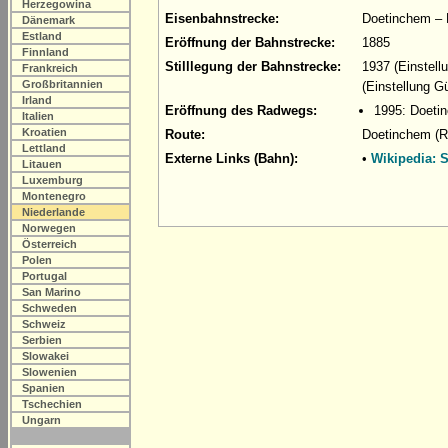
Herzegowina
Eisenbahnstrecke:
Doetinchem – 
Dänemark
Estland
Eröffnung der Bahnstrecke:
1885
Finnland
Stilllegung der Bahnstrecke:
1937 (Einstell
Frankreich
Großbritannien
(Einstellung G
Irland
Eröffnung des Radwegs:
1995: Doeti
Italien
Kroatien
Route:
Doetinchem (R
Lettland
Externe Links (Bahn):
•
Wikipedia: 
Litauen
Luxemburg
Montenegro
Niederlande
Norwegen
Österreich
Polen
Portugal
San Marino
Schweden
Schweiz
Serbien
Slowakei
Slowenien
Spanien
Tschechien
Ungarn