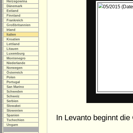
Herzegowina
Dänemark
Estland
Finnland
Frankreich
Großbritannien
Irland
Italien
Kroatien
Lettland
Litauen
Luxemburg
Montenegro
Niederlande
Norwegen
Österreich
Polen
Portugal
San Marino
Schweden
Schweiz
Serbien
Slowakei
Slowenien
In Levanto beginnt die
Spanien
Tschechien
Ungarn