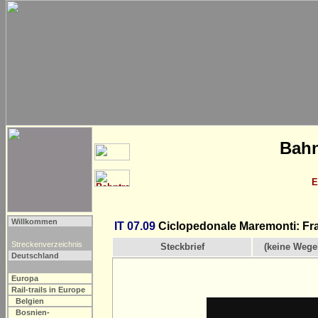
Bahn
E
Willkommen
IT 07.09
Ciclopedonale Maremonti: Fr
Streckenverzeichnis
Steckbrief
(keine Wege
Deutschland
Europa
Rail-trails in Europe
Belgien
Bosnien-