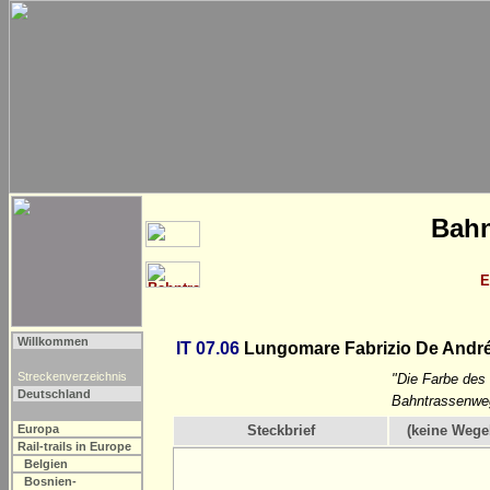
Bahn
E
Willkommen
IT 07.06
Lungomare Fabrizio De André
Streckenverzeichnis
"Die Farbe des 
Deutschland
Bahntrassenweg
Europa
Steckbrief
(keine Wege
Rail-trails in Europe
Belgien
Bosnien-