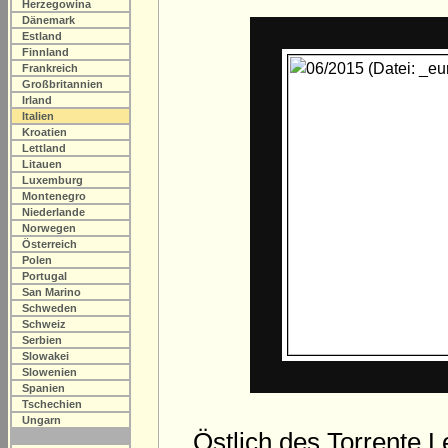
Herzegowina
Dänemark
Estland
Finnland
Frankreich
Großbritannien
Irland
Italien
Kroatien
Lettland
Litauen
Luxemburg
Montenegro
Niederlande
Norwegen
Österreich
Polen
Portugal
San Marino
Schweden
Schweiz
Serbien
Slowakei
Slowenien
Spanien
Tschechien
Ungarn
Östlich des Torrente 