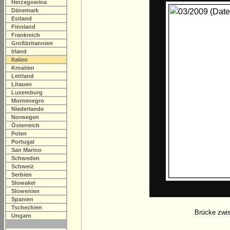
Herzegowina
Dänemark
Estland
Finnland
Frankreich
Großbritannien
Irland
Italien
Kroatien
Lettland
Litauen
Luxemburg
Montenegro
Niederlande
Norwegen
Österreich
Polen
Portugal
San Marino
Schweden
Schweiz
Serbien
Slowakei
Slowenien
Spanien
Tschechien
Brücke zwis
Ungarn