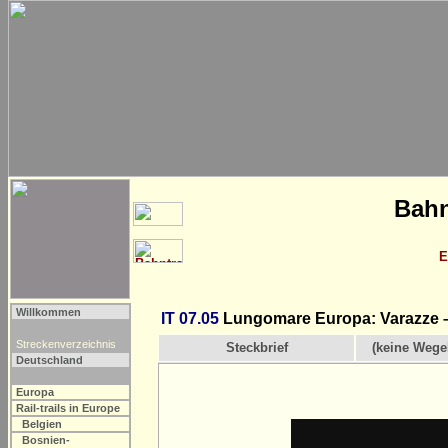
Bahn
E
Willkommen
IT 07.05
Lungomare Europa: Varazze 
Streckenverzeichnis
Steckbrief
(keine Wege
Deutschland
Europa
Rail-trails in Europe
Belgien
Bosnien-