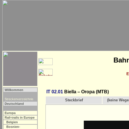
Bahn
E
Willkommen
IT 02.01
Biella – Oropa (MTB)
Streckenverzeichnis
Steckbrief
(keine Wege
Deutschland
Europa
Rail-trails in Europe
Belgien
Bosnien-