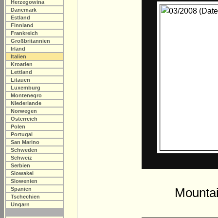
Herzegowina
Dänemark
Estland
Finnland
Frankreich
Großbritannien
Irland
Italien
Kroatien
Lettland
Litauen
Luxemburg
Montenegro
Niederlande
Norwegen
Österreich
Polen
Portugal
San Marino
Schweden
Schweiz
Serbien
Slowakei
Slowenien
Mountai
Spanien
Tschechien
Ungarn